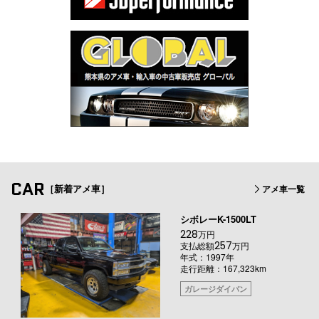
CAR
［新着アメ車］
アメ車一覧
シボレーK-1500LT
228
万円
257
支払総額
万円
年式：1997年
走行距離：167,323km
ガレージダイバン