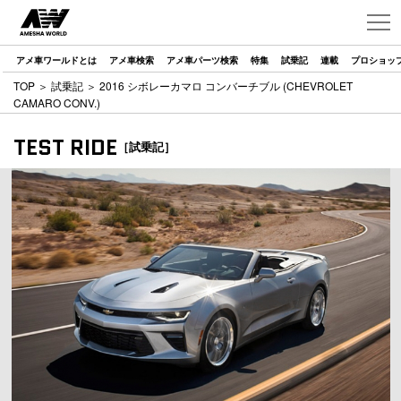
アメ車ワールドとは
アメ車検索
アメ車パーツ検索
特集
試乗記
連載
プロショッ
TOP
＞
試乗記
＞ 2016 シボレーカマロ コンバーチブル (CHEVROLET
CAMARO CONV.)
TEST RIDE
［試乗記］