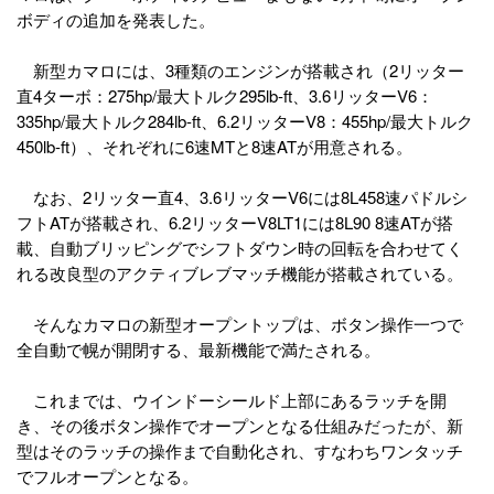
ボディの追加を発表した。
新型カマロには、3種類のエンジンが搭載され（2リッター
直4ターボ：275hp/最大トルク295lb-ft、3.6リッターV6：
335hp/最大トルク284lb-ft、6.2リッターV8：455hp/最大トルク
450lb-ft）、それぞれに6速MTと8速ATが用意される。
なお、2リッター直4、3.6リッターV6には8L458速パドルシ
フトATが搭載され、6.2リッターV8LT1には8L90 8速ATが搭
載、自動ブリッピングでシフトダウン時の回転を合わせてく
れる改良型のアクティブレブマッチ機能が搭載されている。
そんなカマロの新型オープントップは、ボタン操作一つで
全自動で幌が開閉する、最新機能で満たされる。
これまでは、ウインドーシールド上部にあるラッチを開
き、その後ボタン操作でオープンとなる仕組みだったが、新
型はそのラッチの操作まで自動化され、すなわちワンタッチ
でフルオープンとなる。