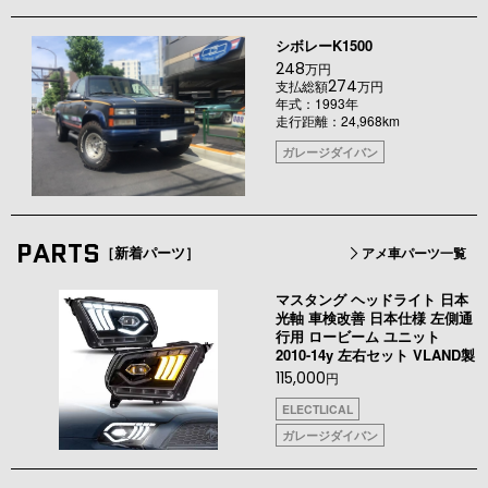
シボレーK1500
248
万円
274
支払総額
万円
年式：1993年
走行距離：24,968km
ガレージダイバン
PARTS
［新着パーツ］
アメ車パーツ一覧
マスタング ヘッドライト 日本
光軸 車検改善 日本仕様 左側通
行用 ロービーム ユニット
2010-14y 左右セット VLAND製
115,000
円
ELECTLICAL
ガレージダイバン