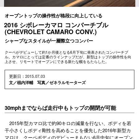
オープントップの操作性が格段に向上している
2016 シボレーカマロ コンバーチブル
(CHEVROLET CAMARO CONV.)
シャープなスタイルが一層際立つコンバー
クーペがデビューして約1か月後となる6月下旬に発表されたコンバーチブ
ル。カマロにとっては定番のラインナップだが、新型はトップの操作性を向
上させ、リモートでオープンにできる新たな幌をもたらした。
更新日：2015.07.03
文／椙内洋輔 写真／ゼネラルモーターズ
30mphまでならば走行中もトップの開閉が可能
2015年型カマロ比で約90キロの減量を行ない、ボディを若
干小さくしボディ剛性を高めることを優先した2016年新型カ
マロは、クーペボディのデビューまもない6月中旬にオープン