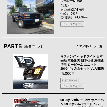
シボレーK1500
248
万円
274
支払総額
万円
年式：1993年
走行距離：24,968km
ガレージダイバン
PARTS
［新着パーツ］
アメ車パーツ一覧
マスタング ヘッドライト 日本
光軸 車検改善 日本仕様 左側通
行用 ロービーム ユニット
2010-14y 左右セット VLAND製
115,000
円
ELECTLICAL
ガレージダイバン
00-06y シボレー タホ サバーバ
ン 99-02yシルバラード ヘッド