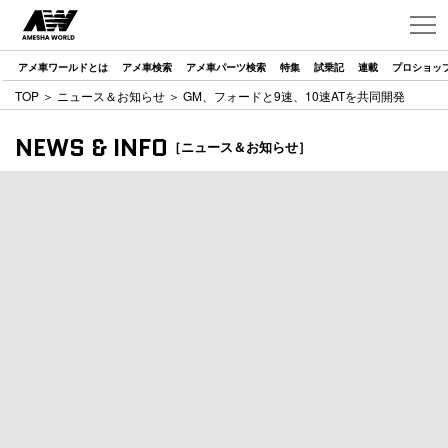
アメ車ワールドとは
アメ車検索
アメ車パーツ検索
特集
試乗記
連載
プロショッ
TOP
＞
ニュース＆お知らせ
＞ GM、フォードと9速、10速ATを共同開発
NEWS & INFO
［ニュース＆お知らせ］