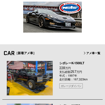
CAR
［新着アメ車］
アメ車一覧
シボレーK-1500LT
228
万円
257
支払総額
万円
年式：1997年
走行距離：167,323km
ガレージダイバン