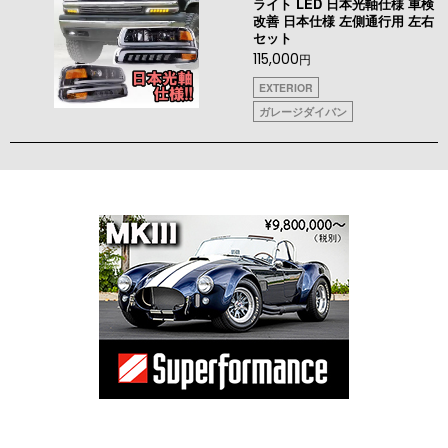
ライト LED 日本光軸仕様 車検
改善 日本仕様 左側通行用 左右
セット
115,000
円
EXTERIOR
ガレージダイバン