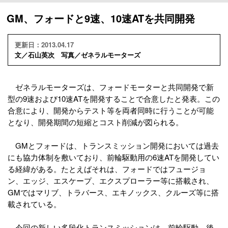
GM、フォードと9速、10速ATを共同開発
更新日：2013.04.17
文／石山英次 写真／ゼネラルモーターズ
ゼネラルモーターズは、フォードモーターと共同開発で新
型の9速および10速ATを開発することで合意したと発表。この
合意により、開発からテスト等を両者同時に行うことが可能
となり、開発期間の短縮とコスト削減が図られる。
GMとフォードは、トランスミッション開発においては過去
にも協力体制を敷いており、前輪駆動用の6速ATを開発してい
る経緯がある。たとえばそれは、フォードではフュージョ
ン、エッジ、エスケープ、エクスプローラー等に搭載され、
GMではマリブ、トラバース、エキノックス、クルーズ等に搭
載されている。
今回の新しい多段化トランスミッションは、前輪駆動、後