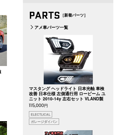
PARTS
［新着パーツ］
アメ車パーツ一覧
値
マスタング ヘッドライト 日本光軸 車検
改善 日本仕様 左側通行用 ロービーム ユ
ニット 2010-14y 左右セット VLAND製
115,000
円
ELECTLICAL
ガレージダイバン