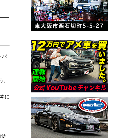
ンパ
う。
本に
期待