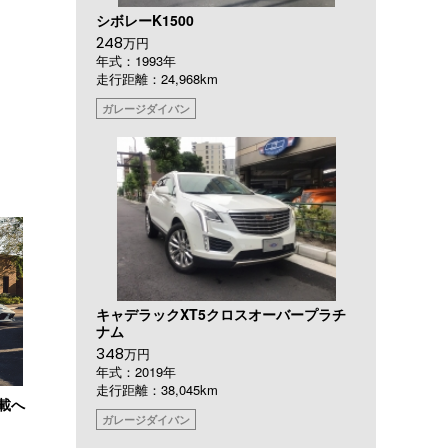
シボレーK1500
248
万円
年式：1993年
走行距離：24,968km
ガレージダイバン
キャデラックXT5クロスオーバープラチ
ナム
348
万円
年式：2019年
走行距離：38,045km
搭載へ
ガレージダイバン