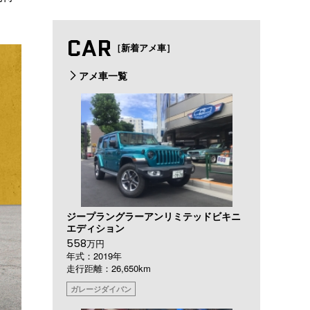
CAR
［新着アメ車］
アメ車一覧
ジープラングラーアンリミテッドビキニ
エディション
558
万円
年式：2019年
走行距離：26,650km
ガレージダイバン