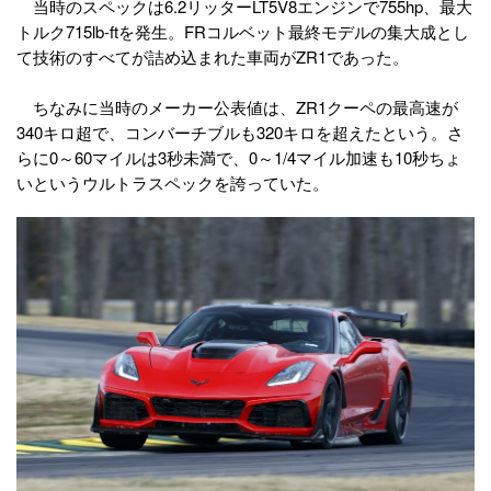
当時のスペックは6.2リッターLT5V8エンジンで755hp、最大
トルク715lb-ftを発生。FRコルベット最終モデルの集大成とし
て技術のすべてが詰め込まれた車両がZR1であった。
ちなみに当時のメーカー公表値は、ZR1クーペの最高速が
340キロ超で、コンバーチブルも320キロを超えたという。さ
らに0～60マイルは3秒未満で、0～1/4マイル加速も10秒ちょ
いというウルトラスペックを誇っていた。