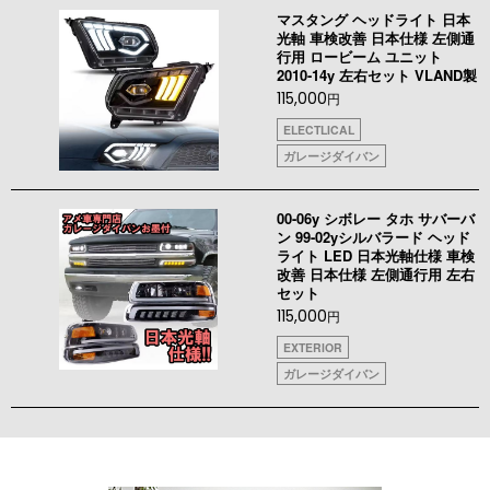
マスタング ヘッドライト 日本
光軸 車検改善 日本仕様 左側通
行用 ロービーム ユニット
2010-14y 左右セット VLAND製
115,000
円
ELECTLICAL
ガレージダイバン
00-06y シボレー タホ サバーバ
ン 99-02yシルバラード ヘッド
ライト LED 日本光軸仕様 車検
改善 日本仕様 左側通行用 左右
セット
115,000
円
EXTERIOR
ガレージダイバン