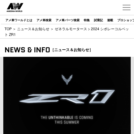
アメ車ワールドとは
アメ車検索
アメ車パーツ検索
特集
試乗記
連載
プロショッ
TOP
＞
ニュース＆お知らせ
＞
ゼネラルモータース
> 2024 シボレーコルベッ
ト ZR1
NEWS & INFO
［ニュース＆お知らせ］