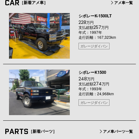
CAR
［新着アメ車］
アメ車一覧
シボレーK-1500LT
228
万円
257
支払総額
万円
年式：1997年
走行距離：167,323km
ガレージダイバン
シボレーK1500
248
万円
274
支払総額
万円
年式：1993年
走行距離：24,968km
ガレージダイバン
PARTS
［新着パーツ］
アメ車パーツ一覧