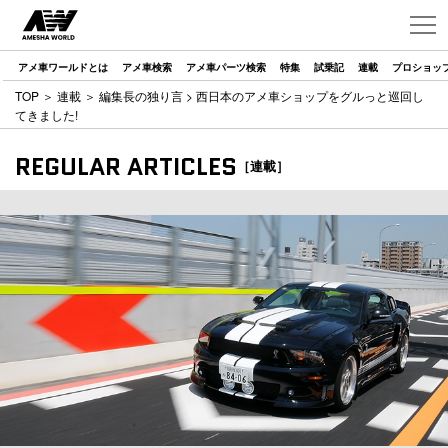
アメ車ワールドとは
アメ車検索
アメ車パーツ検索
特集
試乗記
連載
プロショッ
TOP
＞
連載
＞
編集長の独り言
> 西日本のアメ車ショップをグルっと巡回し
てきました!
REGULAR ARTICLES
［連載］