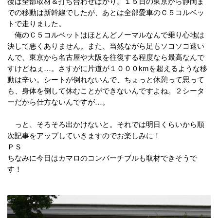
後は全部取材＆打ち合わせばかり。１５日の東京から静岡ま
での移動は新幹線でしたが、あとは全部愛車のＣ５コルベッ
トで走りました。
俺のＣ５コルベットはほとんどノーマルなんで乗り心地は
決して悪くありません。また、当然ながら足もソコソコ速い
んで、東京から名古屋や大阪を往復する程度なら最高なんで
すけどねぇ…。さすがに片道が１０００kmを超えるような移
動は辛い。シートが倒れないんで、ちょっと休憩って思って
も、身体を倒して休むことができないんですよね。２シータ
ーだから仕方ないんですが…。
っと、そろそろ出かけないと。それでは明日くらいから順
次記事をアップしていきますのでお楽しみに！
ＰＳ
ちなみに今日はカマロのコンバーチブルも取材できそうで
す！