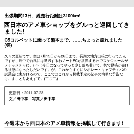
出張期間13日、総走行距離は3100km!
西日本のアメ車ショップをグルっと巡回してき
ました!
C5コルベットに乗って熊本まで、……ちょっと疲れました
(笑)
久々の更新です。実は7月15日から26日まで、長期の地方出張に行ってたん
ですが、途中で台風には遭遇するわノートPCが故障するわでスケジュールが
メチャメチャに。(´ヘ`;)今日になってやっと少し落ち着いて、机で原稿が書け
る状態になったしだいです。が、これからすぐにシボレー・キャプティバの
試乗会に出かけるので、ここではこれから掲載予定の記事の簡単な予告だ
け。ま、とりあえずで。(￣◇￣;)
更新日：2011.07.28
文／田中享 写真／田中享
今週末から西日本のアメ車情報を掲載して行きます!