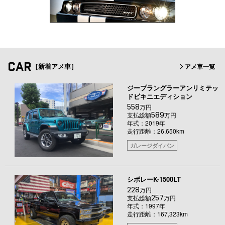
CAR
［新着アメ車］
アメ車一覧
ジープラングラーアンリミテッ
ドビキニエディション
558
万円
589
支払総額
万円
年式：2019年
走行距離：26,650km
ガレージダイバン
シボレーK-1500LT
228
万円
257
支払総額
万円
年式：1997年
走行距離：167,323km