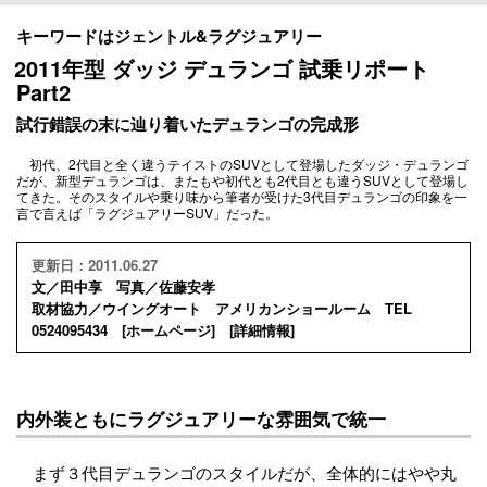
キーワードはジェントル&ラグジュアリー
2011年型 ダッジ デュランゴ 試乗リポート
Part2
試行錯誤の末に辿り着いたデュランゴの完成形
初代、2代目と全く違うテイストのSUVとして登場したダッジ・デュランゴ
だが、新型デュランゴは、またもや初代とも2代目とも違うSUVとして登場し
てきた。そのスタイルや乗り味から筆者が受けた3代目デュランゴの印象を一
言で言えば「ラグジュアリーSUV」だった。
更新日：2011.06.27
文／田中享 写真／佐藤安孝
取材協力／ウイングオート アメリカンショールーム TEL
0524095434 [
ホームページ
] [
詳細情報
]
内外装ともにラグジュアリーな雰囲気で統一
まず３代目デュランゴのスタイルだが、全体的にはやや丸