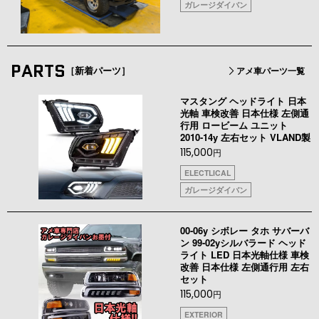
ガレージダイバン
PARTS
［新着パーツ］
アメ車パーツ一覧
マスタング ヘッドライト 日本
光軸 車検改善 日本仕様 左側通
行用 ロービーム ユニット
2010-14y 左右セット VLAND製
115,000
円
ELECTLICAL
ガレージダイバン
00-06y シボレー タホ サバーバ
ン 99-02yシルバラード ヘッド
ライト LED 日本光軸仕様 車検
改善 日本仕様 左側通行用 左右
セット
115,000
円
EXTERIOR