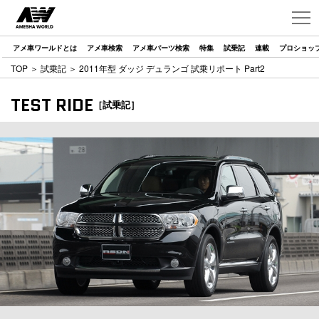
アメ車ワールドとは
アメ車検索
アメ車パーツ検索
特集
試乗記
連載
プロショッ
TOP
＞
試乗記
＞ 2011年型 ダッジ デュランゴ 試乗リポート Part2
TEST RIDE
［試乗記］