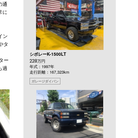
の通
常に
イン
やタ
シボレーK-1500LT
ター
228
万円
年式：1997年
も過
走行距離：167,323km
ガレージダイバン