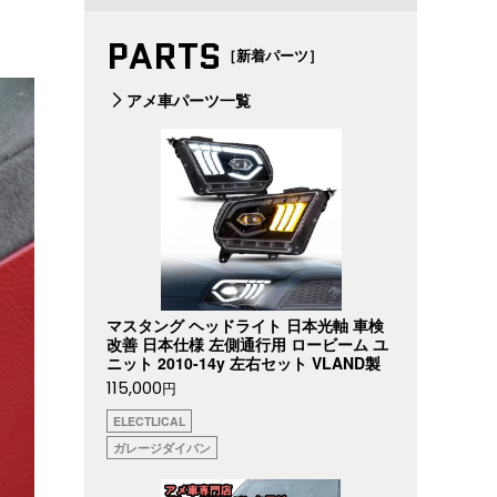
PARTS
［新着パーツ］
アメ車パーツ一覧
マスタング ヘッドライト 日本光軸 車検
改善 日本仕様 左側通行用 ロービーム ユ
ニット 2010-14y 左右セット VLAND製
115,000
円
ELECTLICAL
ガレージダイバン