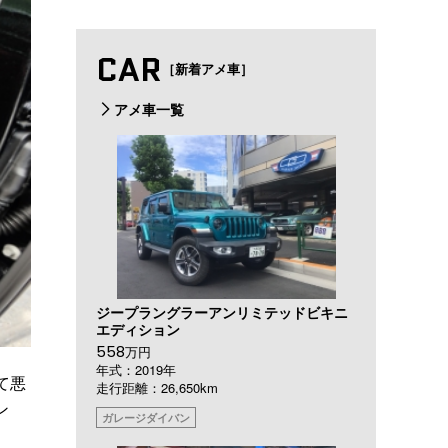
CAR
［新着アメ車］
アメ車一覧
ジープラングラーアンリミテッドビキニ
エディション
558
万円
年式：2019年
て悪
走行距離：26,650km
ン
ガレージダイバン