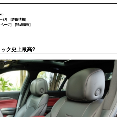
i)
ージ
] [
詳細情報
]
ムページ
] [
詳細情報
]
ラック史上最高?