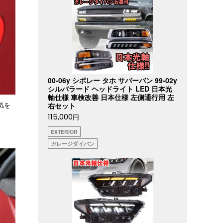
00-06y シボレー タホ サバーバン 99-02y
シルバラード ヘッドライト LED 日本光
軸仕様 車検改善 日本仕様 左側通行用 左
気を
右セット
115,000
円
EXTERIOR
ガレージダイバン