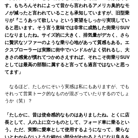
す。もちろんそれによって昔から言われるアメリカ臭的なモ
ノが減ったと言われていることも承知していますが、旧型乗
りが『こうあって欲しい』という要望をしっかり実現してい
ると思います。そう言う意味では非常に成熟した街乗りSUV
になりましたね。サイズ的に大きく、排気量がデカく、さら
に贅沢なソファーのような乗り心地があって質感もある。エ
クスプローラーは実際に街中でハンドルがよく切れるし、大
きさの感覚が慣れてつかめさえすれば、それこそ街乗りSUV
としては最高の部類に属すると言っても過言ではないと思っ
てます」
なるほど、たしかにそいう実感は私にもありますが、でも
それって営業トーク的なものが混ざっていたりするのでしょ
うか（笑）？
「たしかに、昔は使命感的なものはありましたね。とくに店
長として、人の上に立つものとして、フォード車に乗るとい
う。ただ、実際に愛車として使用するようになって、乗らな
いとわからないような細かい部分がわかるようになり良さを