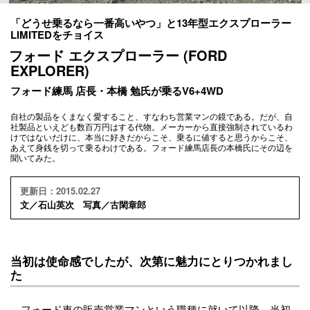
「どうせ乗るなら一番高いやつ」と13年型エクスプローラー
LIMITEDをチョイス
フォード エクスプローラー (FORD
EXPLORER)
フォード練馬 店長・本橋 勉氏が乗るV6+4WD
自社の製品をくまなく愛すること、すなわち営業マンの鏡である。だが、自
社製品といえども数百万円はする代物。メーカーから直接強制されているわ
けではないだけに、本当に好きだからこそ、乗るに値すると思うからこそ、
あえて身銭を切って乗るわけである。フォード練馬店長の本橋氏にその辺を
聞いてみた。
更新日：2015.02.27
文／石山英次 写真／古閑章郎
当初は使命感でしたが、次第に魅力にとりつかれまし
た
フォード車の販売営業マンという職種に就いて以降、当初