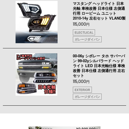
マスタング ヘッドライト 日本
光軸 車検改善 日本仕様 左側通
行用 ロービーム ユニット
2010-14y 左右セット VLAND製
115,000
円
ELECTLICAL
ガレージダイバン
00-06y シボレー タホ サバーバ
ン 99-02yシルバラード ヘッド
ライト LED 日本光軸仕様 車検
改善 日本仕様 左側通行用 左右
セット
115,000
円
EXTERIOR
ガレージダイバン