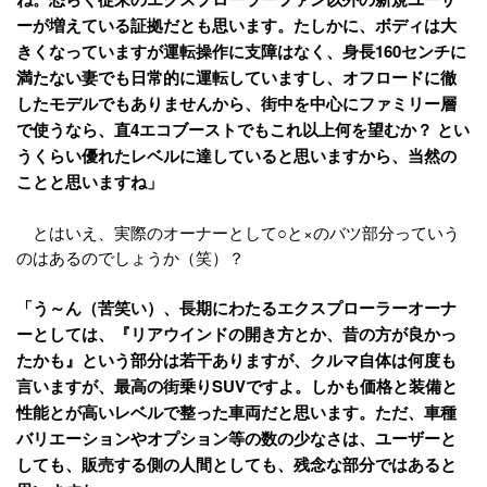
ーが増えている証拠だとも思います。たしかに、ボディは大
きくなっていますが運転操作に支障はなく、身長160センチに
満たない妻でも日常的に運転していますし、オフロードに徹
したモデルでもありませんから、街中を中心にファミリー層
で使うなら、直4エコブーストでもこれ以上何を望むか？ とい
うくらい優れたレベルに達していると思いますから、当然の
ことと思いますね」
とはいえ、実際のオーナーとして○と×のバツ部分っていう
のはあるのでしょうか（笑）？
「う～ん（苦笑い）、長期にわたるエクスプローラーオーナ
ーとしては、『リアウインドの開き方とか、昔の方が良かっ
たかも』という部分は若干ありますが、クルマ自体は何度も
言いますが、最高の街乗りSUVですよ。しかも価格と装備と
性能とが高いレベルで整った車両だと思います。ただ、車種
バリエーションやオプション等の数の少なさは、ユーザーと
しても、販売する側の人間としても、残念な部分ではあると