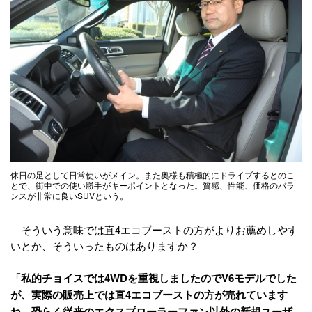
休日の足として日常使いがメイン。また奥様も積極的にドライブするとのこ
とで、街中での使い勝手がキーポイントとなった。質感、性能、価格のバラ
ンスが非常に良いSUVという。
そういう意味では直4エコブーストの方がよりお薦めしやす
いとか、そういったものはありますか？
「私的チョイスでは4WDを重視しましたのでV6モデルでした
が、実際の販売上では直4エコブーストの方が売れています
ね。恐らく従来のエクスプローラーファン以外の新規ユーザ