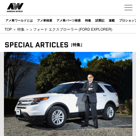
アメ車ワールドとは
アメ車検索
アメ車パーツ検索
特集
試乗記
連載
プロショッ
TOP
＞
特集
＞
> フォード エクスプローラー (FORD EXPLORER)
SPECIAL ARTICLES
［特集］