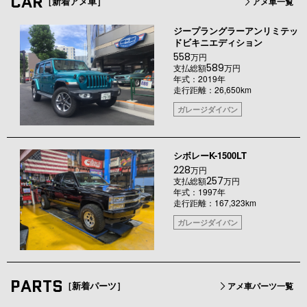
CAR
［新着アメ車］
アメ車一覧
ジープラングラーアンリミテッ
ドビキニエディション
558
万円
589
支払総額
万円
年式：2019年
走行距離：26,650km
ガレージダイバン
シボレーK-1500LT
228
万円
257
支払総額
万円
年式：1997年
走行距離：167,323km
ガレージダイバン
PARTS
［新着パーツ］
アメ車パーツ一覧