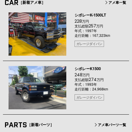
CAR
［新着アメ車］
アメ車一覧
シボレーK-1500LT
228
万円
257
支払総額
万円
年式：1997年
走行距離：167,323km
ガレージダイバン
シボレーK1500
248
万円
274
支払総額
万円
年式：1993年
走行距離：24,968km
ガレージダイバン
PARTS
［新着パーツ］
アメ車パーツ一覧