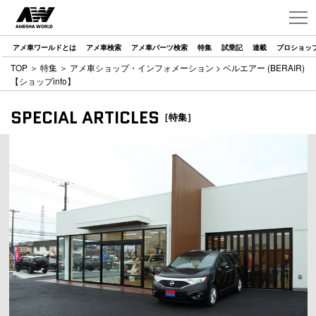
アメ車ワールドとは
アメ車検索
アメ車パーツ検索
特集
試乗記
連載
プロショッ
TOP
＞
特集
＞
アメ車ショップ・インフォメーション
> ベルエアー (BERAIR)
【ショップinfo】
SPECIAL ARTICLES
［特集］