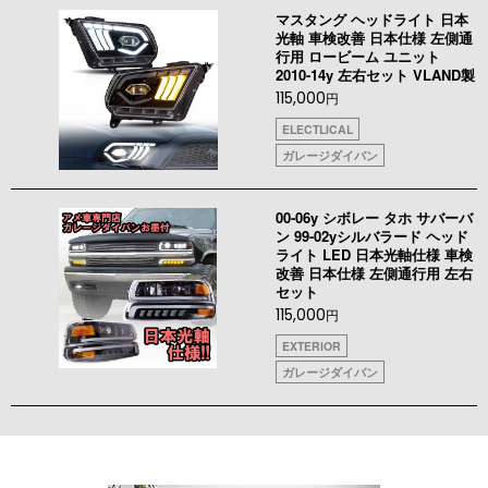
マスタング ヘッドライト 日本
光軸 車検改善 日本仕様 左側通
行用 ロービーム ユニット
2010-14y 左右セット VLAND製
115,000
円
ELECTLICAL
ガレージダイバン
00-06y シボレー タホ サバーバ
ン 99-02yシルバラード ヘッド
ライト LED 日本光軸仕様 車検
改善 日本仕様 左側通行用 左右
セット
115,000
円
EXTERIOR
ガレージダイバン