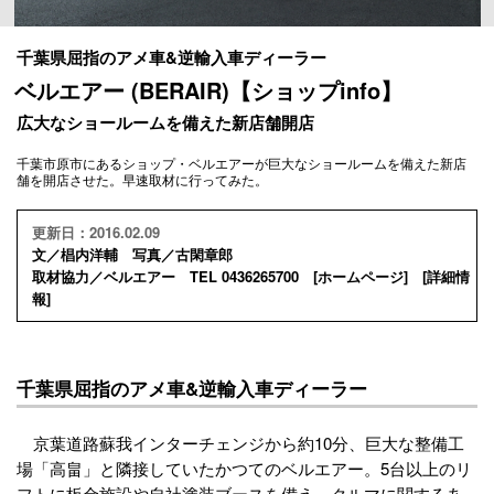
千葉県屈指のアメ車&逆輸入車ディーラー
ベルエアー (BERAIR)【ショップinfo】
広大なショールームを備えた新店舗開店
千葉市原市にあるショップ・ベルエアーが巨大なショールームを備えた新店
舗を開店させた。早速取材に行ってみた。
更新日：2016.02.09
文／椙内洋輔 写真／古閑章郎
取材協力／ベルエアー TEL 0436265700 [
ホームページ
] [
詳細情
報
]
千葉県屈指のアメ車&逆輸入車ディーラー
京葉道路蘇我インターチェンジから約10分、巨大な整備工
場「高畠」と隣接していたかつてのベルエアー。5台以上のリ
フトに板金施設や自社塗装ブースを備え、クルマに関するあ