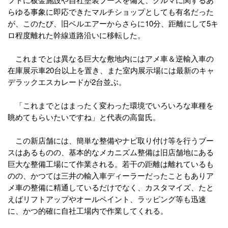
らゆる事象に即応できたマルチショップとしても有名だった
が、このたび、旧ベルエアーからさらに10分、距離にして5キ
ロ程度離れた幹線道路沿いに移転した。
これまでとは異なる巨大な敷地内にはアメ車＆逆輸入車の
在庫展示車20台以上を置き、また室内展示場には最新のキャ
デラックエスカレードが2台並ぶ。
「これまでとはまったく変わった環境でいろいろな車種を
眺めてもらいたいですね」と代表の高畠氏。
この新店舗には、簡単な整備やナビ取り付け等を行うブー
スはあるものの、基本的なメカニズム整備は旧店舗地にある
巨大な整備工場にて作業される。若干の距離は離れているも
のの、かつては三井の輸入車ディーラーだったこともありア
メ車の整備に精通しているだけでなく、カスタマイズ、たと
えばリフトアップやオールペイント、ラッピング等も迅速
に、かつ的確に自社工場内で作業してくれる。