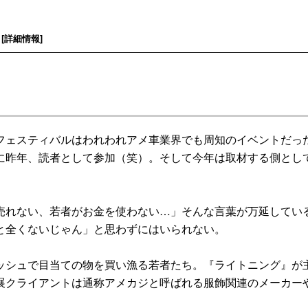
[
詳細情報
]
ェスティバルはわれわれアメ車業界でも周知のイベントだっ
に昨年、読者として参加（笑）。そして今年は取材する側とし
れない、若者がお金を使わない…」そんな言葉が万延してい
と全くないじゃん」と思わずにはいられない。
シュで目当ての物を買い漁る若者たち。『ライトニング』が
展クライアントは通称アメカジと呼ばれる服飾関連のメーカー