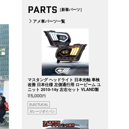
PARTS
［新着パーツ］
アメ車パーツ一覧
マスタング ヘッドライト 日本光軸 車検
改善 日本仕様 左側通行用 ロービーム ユ
ニット 2010-14y 左右セット VLAND製
115,000
円
ELECTLICAL
ガレージダイバン