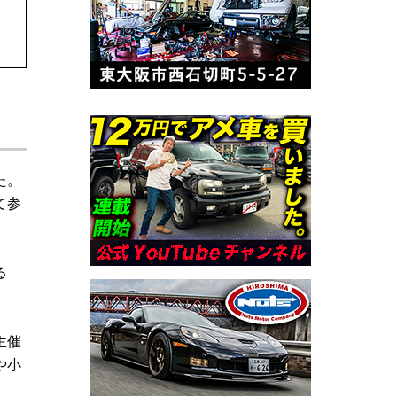
た。
て参
る
主催
や小