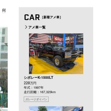
、何
CAR
［新着アメ車］
アメ車一覧
シボレーK-1500LT
228
万円
年式：1997年
走行距離：167,323km
ガレージダイバン