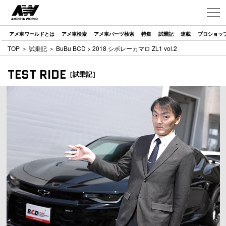
アメ車ワールドとは
アメ車検索
アメ車パーツ検索
特集
試乗記
連載
プロショッ
TOP
＞
試乗記
＞
BuBu BCD
> 2018 シボレーカマロ ZL1 vol.2
TEST RIDE
［試乗記］