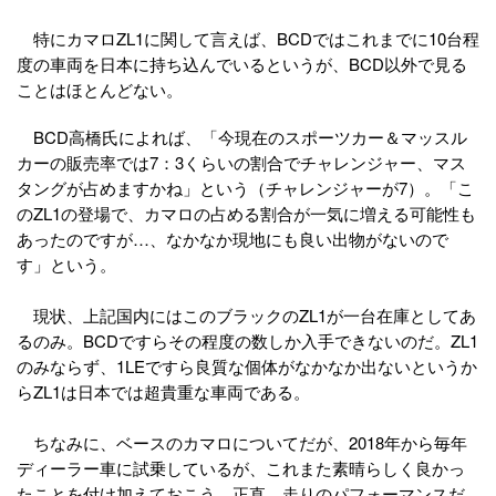
特にカマロZL1に関して言えば、BCDではこれまでに10台程
度の車両を日本に持ち込んでいるというが、BCD以外で見る
ことはほとんどない。
BCD高橋氏によれば、「今現在のスポーツカー＆マッスル
カーの販売率では7：3くらいの割合でチャレンジャー、マス
タングが占めますかね」という（チャレンジャーが7）。「こ
のZL1の登場で、カマロの占める割合が一気に増える可能性も
あったのですが…、なかなか現地にも良い出物がないので
す」という。
現状、上記国内にはこのブラックのZL1が一台在庫としてあ
るのみ。BCDですらその程度の数しか入手できないのだ。ZL1
のみならず、1LEですら良質な個体がなかなか出ないというか
らZL1は日本では超貴重な車両である。
ちなみに、ベースのカマロについてだが、2018年から毎年
ディーラー車に試乗しているが、これまた素晴らしく良かっ
たことを付け加えておこう。正直、走りのパフォーマンスだ