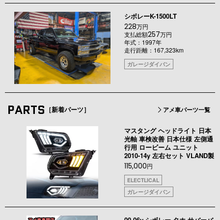
シボレーK-1500LT
228
万円
257
支払総額
万円
年式：1997年
走行距離：167,323km
ガレージダイバン
PARTS
［新着パーツ］
アメ車パーツ一覧
マスタング ヘッドライト 日本
光軸 車検改善 日本仕様 左側通
行用 ロービーム ユニット
2010-14y 左右セット VLAND製
115,000
円
ELECTLICAL
ガレージダイバン
00-06y シボレー タホ サバーバ