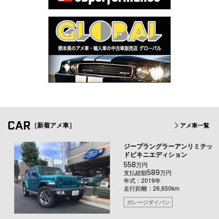
CAR
［新着アメ車］
アメ車一覧
ジープラングラーアンリミテッ
ドビキニエディション
558
万円
589
支払総額
万円
年式：2019年
走行距離：26,650km
ガレージダイバン