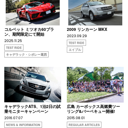
コルベット ミツオカ60プラ
2009 リンカーン MKX
ン、期間限定にて開始
2023.09.29
2025.11.25
TEST RIDE
TEST RIDE
エイブル
キャデラック・シボレー葛西
キャデラックATS、1泊2日の試
広島 カーボックス高燃費ツー
乗モニターキャンペーン
リング&バーベキュー開催!
2016.07.07
2015.08.01
NEWS & INFORMATION
REGULAR ARTICLES