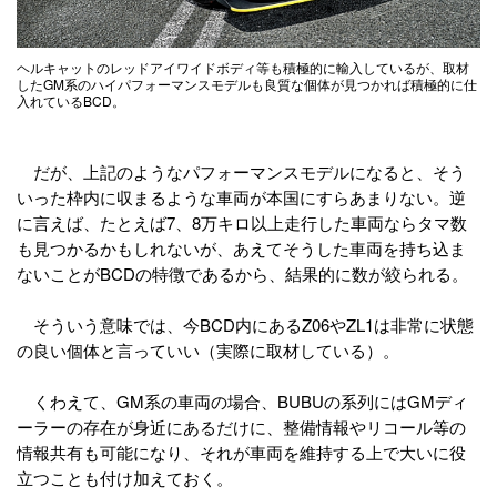
ヘルキャットのレッドアイワイドボディ等も積極的に輸入しているが、取材
したGM系のハイパフォーマンスモデルも良質な個体が見つかれば積極的に仕
入れているBCD。
だが、上記のようなパフォーマンスモデルになると、そう
いった枠内に収まるような車両が本国にすらあまりない。逆
に言えば、たとえば7、8万キロ以上走行した車両ならタマ数
も見つかるかもしれないが、あえてそうした車両を持ち込ま
ないことがBCDの特徴であるから、結果的に数が絞られる。
そういう意味では、今BCD内にあるZ06やZL1は非常に状態
の良い個体と言っていい（実際に取材している）。
くわえて、GM系の車両の場合、BUBUの系列にはGMディ
ーラーの存在が身近にあるだけに、整備情報やリコール等の
情報共有も可能になり、それが車両を維持する上で大いに役
立つことも付け加えておく。