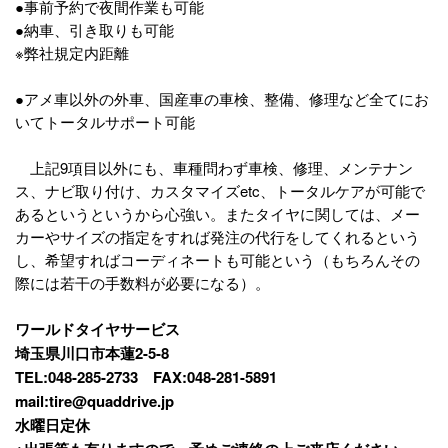
●事前予約で夜間作業も可能
●納車、引き取りも可能
※弊社規定内距離
●アメ車以外の外車、国産車の車検、整備、修理など全てにお
いてトータルサポート可能
上記9項目以外にも、車種問わず車検、修理、メンテナン
ス、ナビ取り付け、カスタマイズetc、トータルケアが可能で
あるというというから心強い。またタイヤに関しては、メー
カーやサイズの指定をすれば発注の代行をしてくれるという
し、希望すればコーディネートも可能という（もちろんその
際には若干の手数料が必要になる）。
ワールドタイヤサービス
埼玉県川口市本蓮2-5-8
TEL:048-285-2733 FAX:048-281-5891
mail:tire@quaddrive.jp
水曜日定休