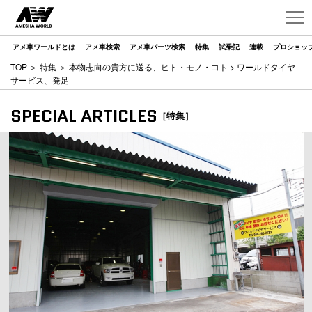
アメ車ワールドとは
アメ車検索
アメ車パーツ検索
特集
試乗記
連載
プロショッ
TOP
＞
特集
＞
本物志向の貴方に送る、ヒト・モノ・コト
> ワールドタイヤ
サービス、発足
SPECIAL ARTICLES
［特集］