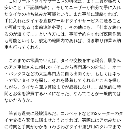
このワールドタイヤサービスの特徴は、まず工賃が極めて
安いこと（下記価格表）。そしてユーザーが自分で手に入れ
たタイヤの持ち込みが可能という。また事前に連絡すれば、
手に入れたタイヤを直接ワールドタイヤサービスに送ること
が可能である（事前連絡必要）。その他にも、「仕事が終わ
るのが遅くて…」という方には、事前予約をすれば夜間作業
も可能というし、規定の範囲内であれば、引き取り作業＆納
車も行ってくれる。
これまでの常識でいえば、タイヤ交換をする場合、馴染み
のアメ車屋さんに頼むか（そこから専門店への外注）、オー
トバックスなどの大型専門店に自ら出向くか、もしくはネッ
トで安いタイヤを探し、それを装着してくれるところを探し
ながら、タイヤを運ぶ算段までが必要になり…、結果的に時
間とお金を浪費するハメになった、なんてことが一般的では
ないだろうか。
筆者も過去に経験済みだ。コルベットなどの2シーターのタ
イヤ交換を安価に済ませようとすれば、実際にはアホみたい
に時間と手間がかかる（わざわざタイヤ運び用のクルマまで