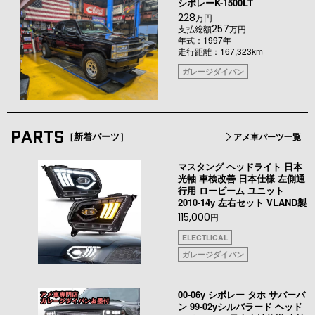
シボレーK-1500LT
228
万円
257
支払総額
万円
年式：1997年
走行距離：167,323km
ガレージダイバン
PARTS
［新着パーツ］
アメ車パーツ一覧
マスタング ヘッドライト 日本
光軸 車検改善 日本仕様 左側通
行用 ロービーム ユニット
2010-14y 左右セット VLAND製
115,000
円
ELECTLICAL
ガレージダイバン
00-06y シボレー タホ サバーバ
ン 99-02yシルバラード ヘッド