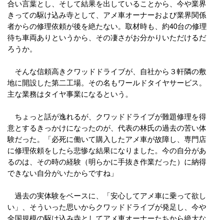
合い言葉とし、そして結果を出していることから、今や業界
きっての駆け込み寺として、アメ車オーナーおよび業界関係
者からの修理依頼が後を絶たない。取材時も、約40台の修理
待ち車両ありというから、その凄さがお分かりいただけるだ
ろうか。
そんな信頼高きクワッドドライブが、自社から３軒隣の敷
地に開設した第二工場。その名もワールドタイヤサービス。
主な業務はタイヤ事業になるという。
ちょっと話が逸れるが、クワッドドライブが難題修理を得
意とするきっかけになったのが、代表の林氏の過去の苦い体
験だった。「必死に働いて購入したアメ車が故障し、専門店
に修理依頼をしたら悲惨な結果になりました。今の自分があ
るのは、その時の経験（明らかに手抜き作業だった）に納得
できない自分がいたからですね」
過去の実体験をベースに、「安心してアメ車に乗って欲し
い」、そういった思いからクワッドドライブが発足し、今や
全国規模の駆け込み寺としてアメ車オーナーたちから絶大な