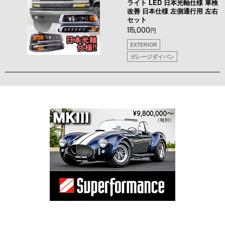
ライト LED 日本光軸仕様 車検
改善 日本仕様 左側通行用 左右
セット
115,000
円
EXTERIOR
ガレージダイバン