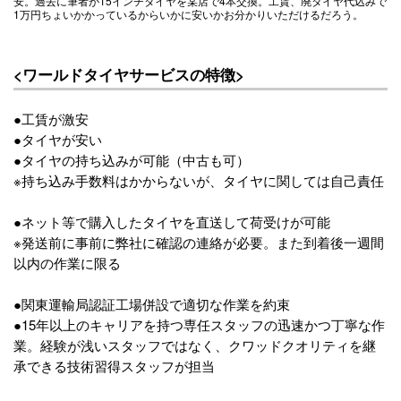
安。過去に筆者が15インチタイヤを某店で4本交換。工賃、廃タイヤ代込みで
1万円ちょいかかっているからいかに安いかお分かりいただけるだろう。
<ワールドタイヤサービスの特徴>
●工賃が激安
●タイヤが安い
●タイヤの持ち込みが可能（中古も可）
※持ち込み手数料はかからないが、タイヤに関しては自己責任
●ネット等で購入したタイヤを直送して荷受けが可能
※発送前に事前に弊社に確認の連絡が必要。また到着後一週間
以内の作業に限る
●関東運輸局認証工場併設で適切な作業を約束
●15年以上のキャリアを持つ専任スタッフの迅速かつ丁寧な作
業。経験が浅いスタッフではなく、クワッドクオリティを継
承できる技術習得スタッフが担当