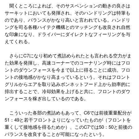
聞くところによれば、そのサスペンションの動きの良さは
サーキットにおいても発揮され、そのハンドリングは特筆も
のであり、バランスがかなり高いと言われている。ハンドリ
ングを司る各種ハイテク機構とのマッチングも改良され自然
な印象になり、ドライバーにダイレクトなフィーリングを与
えてくれる。
さらにC7になり初めて煮詰められたとも言われる空力がま
た効果を発揮し、高速コーナーでのコーナリング時にはフロ
ントのダウンフォースを今まで以上に得ることに成功。フロ
ントの接地感がかなり高まっているという。それはフロント
グリルからエアを取り込みボンネットフード上から効率的に
排出することで、冷却効果を上げると共に、フロントのダウ
ンフォースを稼ぎ出しているのである。
こういった各部の煮詰めもあって、C6では前後重量配分が
51：49と若干フロントよりになっていたものが（フロントを
重くして接地感を得るためか）、このC7では50：50と前後の
バランスを改良することが可能になったという。