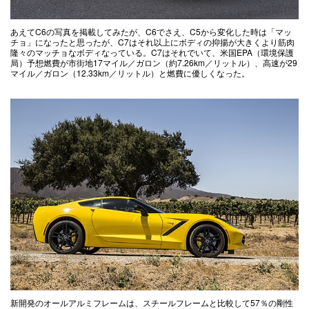
あえてC6の写真を掲載してみたが、C6でさえ、C5から変化した時は「マッ
チョ」になったと思ったが、C7はそれ以上にボディの抑揚が大きくより筋肉
隆々のマッチョなボディなっている。C7はそれでいて、米国EPA（環境保護
局）予想燃費が市街地17マイル／ガロン（約7.26km／リットル）、高速が29
マイル／ガロン（12.33km／リットル）と燃費に優しくなった。
新開発のオールアルミフレームは、スチールフレームと比較して57％の剛性