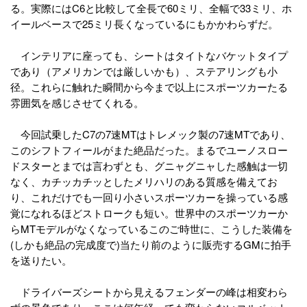
る。実際にはC6と比較して全長で60ミリ、全幅で33ミリ、ホ
イールベースで25ミリ長くなっているにもかかわらずだ。
インテリアに座っても、シートはタイトなバケットタイプ
であり（アメリカンでは厳しいかも）、ステアリングも小
径。これらに触れた瞬間から今まで以上にスポーツカーたる
雰囲気を感じさせてくれる。
今回試乗したC7の7速MTはトレメック製の7速MTであり、
このシフトフィールがまた絶品だった。まるでユーノスロー
ドスターとまでは言わずとも、グニャグニャした感触は一切
なく、カチッカチッとしたメリハリのある質感を備えてお
り、これだけでも一回り小さいスポーツカーを操っている感
覚になれるほどストロークも短い。世界中のスポーツカーか
らMTモデルがなくなっているこのご時世に、こうした装備を
(しかも絶品の完成度で)当たり前のように販売するGMに拍手
を送りたい。
ドライバーズシートから見えるフェンダーの峰は相変わら