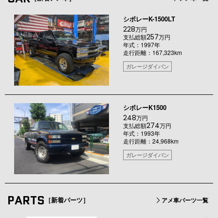
シボレーK-1500LT
228
万円
257
支払総額
万円
年式：1997年
走行距離：167,323km
ガレージダイバン
シボレーK1500
248
万円
274
支払総額
万円
年式：1993年
走行距離：24,968km
ガレージダイバン
PARTS
［新着パーツ］
アメ車パーツ一覧