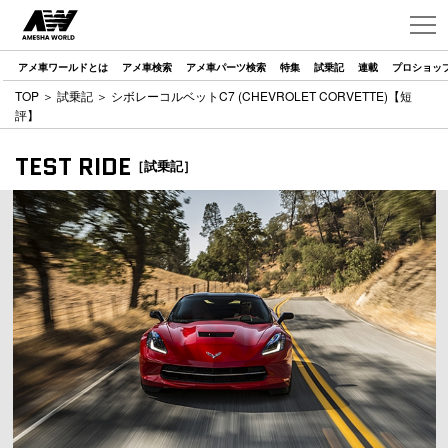
アメ車ワールドとは
アメ車検索
アメ車パーツ検索
特集
試乗記
連載
プロショッ
TOP
＞
試乗記
＞ シボレーコルベットC7 (CHEVROLET CORVETTE)【短
評】
TEST RIDE
［試乗記］