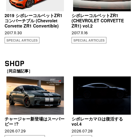
2019 シボレーコルベットZR1
シボレーコルベットZR1
コンバーチブル (Chevrolet
(CHEVROLET CORVETTE
Corvette ZR1 Convertible)
ZR1) vol.2
2017.11.30
2017.11.16
SPECIAL ARTICLES
SPECIAL ARTICLES
SHOP
［同店舗記事］
チャージャー新登場はスーパー
シボレーカマロは復活する
ビー !?
vol.4
2026.07.29
2026.07.28