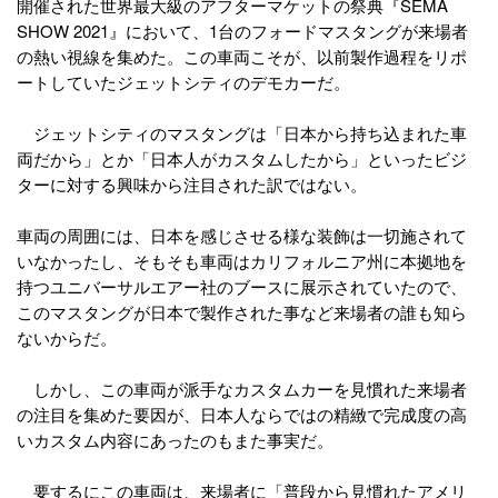
開催された世界最大級のアフターマケットの祭典『SEMA
SHOW 2021』において、1台のフォードマスタングが来場者
の熱い視線を集めた。この車両こそが、以前製作過程をリポ
ートしていたジェットシティのデモカーだ。
ジェットシティのマスタングは「日本から持ち込まれた車
両だから」とか「日本人がカスタムしたから」といったビジ
ターに対する興味から注目された訳ではない。
車両の周囲には、日本を感じさせる様な装飾は一切施されて
いなかったし、そもそも車両はカリフォルニア州に本拠地を
持つユニバーサルエアー社のブースに展示されていたので、
このマスタングが日本で製作された事など来場者の誰も知ら
ないからだ。
しかし、この車両が派手なカスタムカーを見慣れた来場者
の注目を集めた要因が、日本人ならではの精緻で完成度の高
いカスタム内容にあったのもまた事実だ。
要するにこの車両は、来場者に「普段から見慣れたアメリ