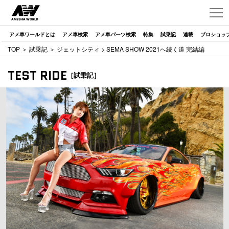
アメ車ワールドとは
アメ車検索
アメ車パーツ検索
特集
試乗記
連載
プロショッ
TOP
＞
試乗記
＞
ジェットシティ
> SEMA SHOW 2021へ続く道 完結編
TEST RIDE
［試乗記］