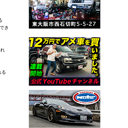
る
でき
され
れる