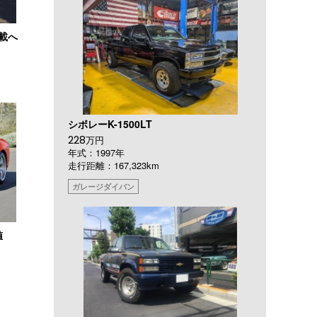
搭載へ
シボレーK-1500LT
228
万円
年式：1997年
走行距離：167,323km
ガレージダイバン
値