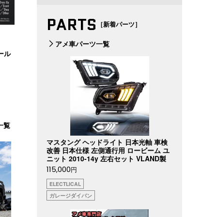
PARTS
［新着パーツ］
アメ車パーツ一覧
ール
一覧
マスタング ヘッドライト 日本光軸 車検
改善 日本仕様 左側通行用 ロービーム ユ
ニット 2010-14y 左右セット VLAND製
115,000
円
ELECTLICAL
ガレージダイバン