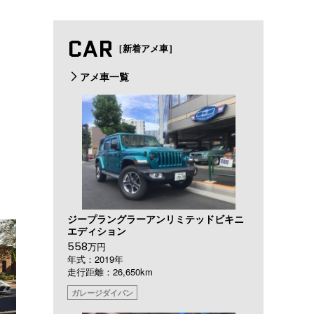
CAR
［新着アメ車］
アメ車一覧
ジープラングラーアンリミテッドビキニ
エディション
558
万円
年式：2019年
走行距離：26,650km
ガレージダイバン