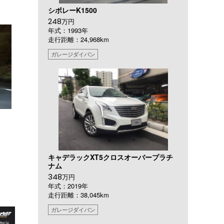
シボレーK1500
248
万円
年式：1993年
走行距離：24,968km
ガレージダイバン
キャデラックXT5クロスオーバープラチ
ナム
348
万円
年式：2019年
走行距離：38,045km
ガレージダイバン