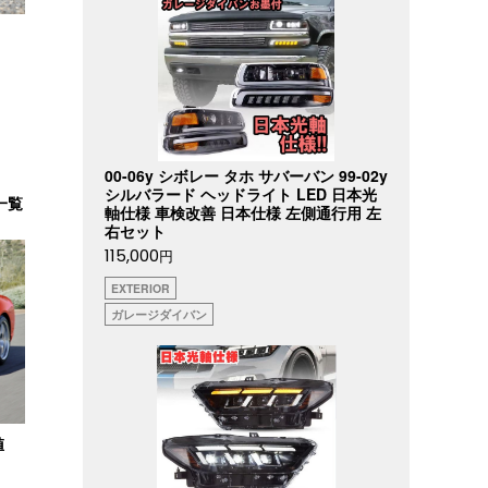
00-06y シボレー タホ サバーバン 99-02y
シルバラード ヘッドライト LED 日本光
一覧
軸仕様 車検改善 日本仕様 左側通行用 左
右セット
115,000
円
EXTERIOR
ガレージダイバン
値