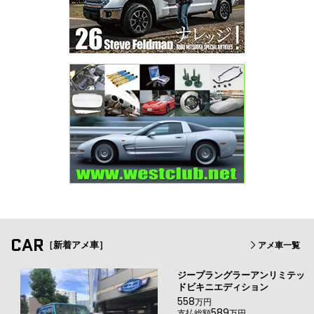
CAR
［新着アメ車］
アメ車一覧
ジープラングラーアンリミテッ
ドビキニエディション
558
万円
589
支払総額
万円