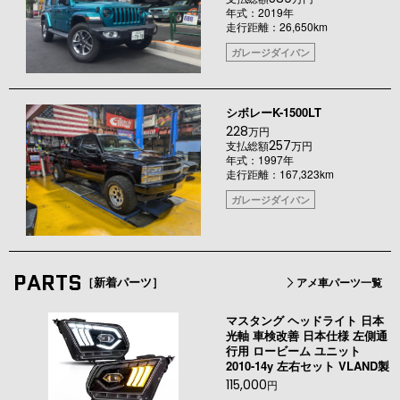
年式：2019年
走行距離：26,650km
ガレージダイバン
シボレーK-1500LT
228
万円
257
支払総額
万円
年式：1997年
走行距離：167,323km
ガレージダイバン
PARTS
［新着パーツ］
アメ車パーツ一覧
マスタング ヘッドライト 日本
光軸 車検改善 日本仕様 左側通
行用 ロービーム ユニット
2010-14y 左右セット VLAND製
115,000
円