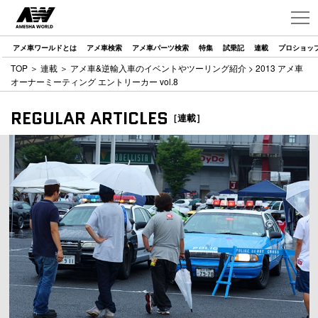
アメ車ワールドとは
アメ車検索
アメ車パーツ検索
特集
試乗記
連載
プロショッ
TOP
＞
連載
＞
アメ車&逆輸入車のイベントやツーリング紹介
> 2013 アメ車
オーナーミーティング エントリーカー vol.8
REGULAR ARTICLES
［連載］