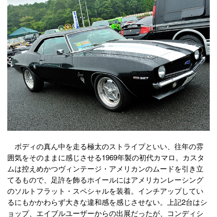
ボディの真ん中を走る極太のストライプといい、往年の雰
囲気をそのままに感じさせる1969年製の初代カマロ。カスタ
ムは控えめかつヴィンテージ・アメリカンのムードを引き立
てるもので、足許を飾るホイールにはアメリカンレーシング
のソルトフラット・スペシャルを装着。インチアップしてい
るにもかかわらず大きな違和感を感じさせない。上記2台はシ
ョップ、エイブルユーザーからの出展だったが、コンディシ