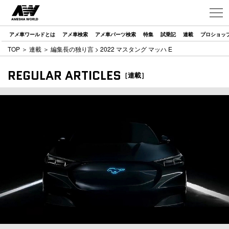
アメ車ワールドとは
アメ車検索
アメ車パーツ検索
特集
試乗記
連載
プロショッ
TOP
＞
連載
＞
編集長の独り言
> 2022 マスタング マッハ E
REGULAR ARTICLES
［連載］