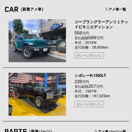
CAR
［新着アメ車］
アメ車一覧
ジープラングラーアンリミテッ
ドビキニエディション
558
万円
589
支払総額
万円
年式：2019年
走行距離：26,650km
ガレージダイバン
シボレーK-1500LT
228
万円
257
支払総額
万円
年式：1997年
走行距離：167,323km
ガレージダイバン
PARTS
［新着パーツ］
アメ車パーツ一覧