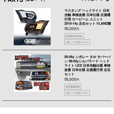
マスタング ヘッドライト 日本
光軸 車検改善 日本仕様 左側通
行用 ロービーム ユニット
2010-14y 左右セット VLAND製
115,000
円
ELECTLICAL
ガレージダイバン
00-06y シボレー タホ サバーバ
ン 99-02yシルバラード ヘッド
ライト LED 日本光軸仕様 車検
改善 日本仕様 左側通行用 左右
セット
115,000
円
EXTERIOR
ガレージダイバン