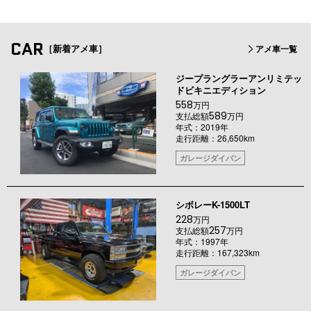
CAR
［新着アメ車］
アメ車一覧
ジープラングラーアンリミテッ
ドビキニエディション
558
万円
589
支払総額
万円
年式：2019年
走行距離：26,650km
ガレージダイバン
シボレーK-1500LT
228
万円
257
支払総額
万円
年式：1997年
走行距離：167,323km
ガレージダイバン