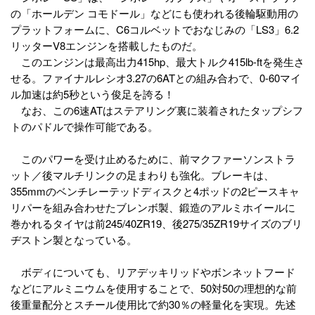
の「ホールデン コモドール」などにも使われる後輪駆動用の
プラットフォームに、C6コルベットでおなじみの「LS3」6.2
リッターV8エンジンを搭載したものだ。
このエンジンは最高出力415hp、最大トルク415lb-ftを発生さ
せる。ファイナルレシオ3.27の6ATとの組み合わで、0-60マイ
ル加速は約5秒という俊足を誇る！
なお、この6速ATはステアリング裏に装着されたタップシフ
トのパドルで操作可能である。
このパワーを受け止めるために、前マクファーソンストラ
ット／後マルチリンクの足まわりも強化。ブレーキは、
355mmのベンチレーテッドディスクと4ポッドの2ピースキャ
リパーを組み合わせたブレンボ製、鍛造のアルミホイールに
巻かれるタイヤは前245/40ZR19、後275/35ZR19サイズのブリ
ヂストン製となっている。
ボディについても、リアデッキリッドやボンネットフード
などにアルミニウムを使用することで、50対50の理想的な前
後重量配分とスチール使用比で約30％の軽量化を実現。先述