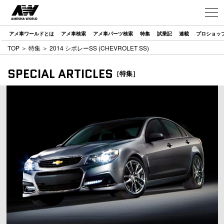
アメ車ワールドとは
アメ車検索
アメ車パーツ検索
特集
試乗記
連載
プロショッ
TOP
＞
特集
＞ 2014 シボレーSS (CHEVROLET SS)
SPECIAL ARTICLES
［特集］