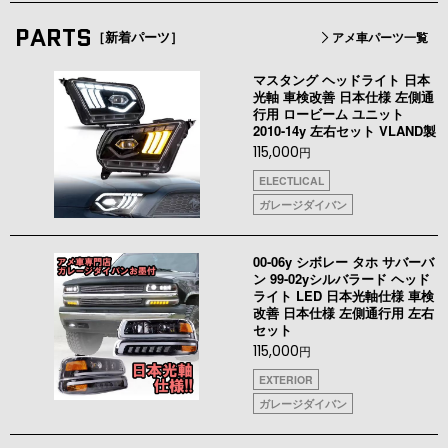
PARTS
［新着パーツ］
アメ車パーツ一覧
マスタング ヘッドライト 日本
光軸 車検改善 日本仕様 左側通
行用 ロービーム ユニット
2010-14y 左右セット VLAND製
115,000
円
ELECTLICAL
ガレージダイバン
00-06y シボレー タホ サバーバ
ン 99-02yシルバラード ヘッド
ライト LED 日本光軸仕様 車検
改善 日本仕様 左側通行用 左右
セット
115,000
円
EXTERIOR
ガレージダイバン