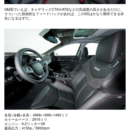
GM系でいえば、キャデラックCTSやATSなどの完成度の高さがあるだけに、
そういった技術的なフィードバックがあれば、このSSはかなり期待できる存
在になるはずだ。
全長×全幅×全高：4968×1899×1490ミリ
ホイールベース：2916ミリ
エンジン：6.2リッターV8
最高出力：415hp／5900rpm