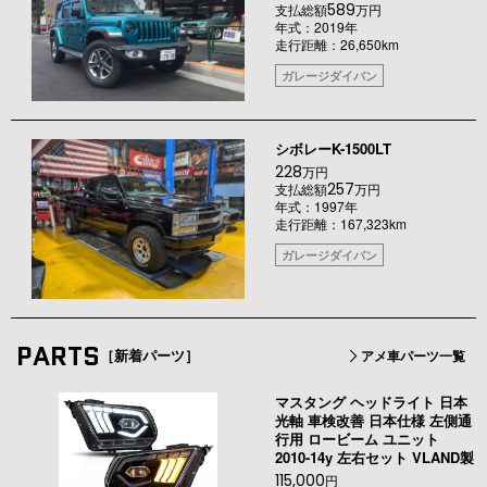
589
支払総額
万円
年式：2019年
走行距離：26,650km
ガレージダイバン
シボレーK-1500LT
228
万円
257
支払総額
万円
年式：1997年
走行距離：167,323km
ガレージダイバン
PARTS
［新着パーツ］
アメ車パーツ一覧
マスタング ヘッドライト 日本
光軸 車検改善 日本仕様 左側通
行用 ロービーム ユニット
2010-14y 左右セット VLAND製
115,000
円