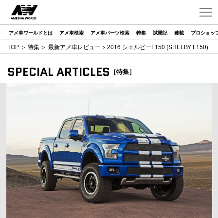
アメ車ワールドとは
アメ車検索
アメ車パーツ検索
特集
試乗記
連載
プロショッ
TOP
＞
特集
＞
最新アメ車レビュー
> 2016 シェルビーF150 (SHELBY F150)
SPECIAL ARTICLES
［特集］