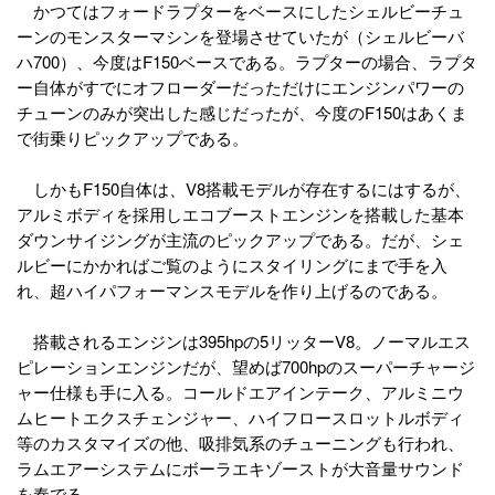
かつてはフォードラプターをベースにしたシェルビーチュ
ーンのモンスターマシンを登場させていたが（シェルビーバ
ハ700）、今度はF150ベースである。ラプターの場合、ラプタ
ー自体がすでにオフローダーだっただけにエンジンパワーの
チューンのみが突出した感じだったが、今度のF150はあくま
で街乗りピックアップである。
しかもF150自体は、V8搭載モデルが存在するにはするが、
アルミボディを採用しエコブーストエンジンを搭載した基本
ダウンサイジングが主流のピックアップである。だが、シェ
ルビーにかかればご覧のようにスタイリングにまで手を入
れ、超ハイパフォーマンスモデルを作り上げるのである。
搭載されるエンジンは395hpの5リッターV8。ノーマルエス
ピレーションエンジンだが、望めば700hpのスーパーチャージ
ャー仕様も手に入る。コールドエアインテーク、アルミニウ
ムヒートエクスチェンジャー、ハイフロースロットルボディ
等のカスタマイズの他、吸排気系のチューニングも行われ、
ラムエアーシステムにボーラエキゾーストが大音量サウンド
を奏でる。