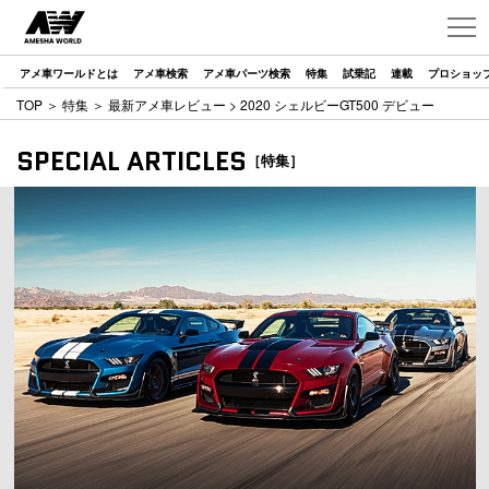
アメ車ワールドとは
アメ車検索
アメ車パーツ検索
特集
試乗記
連載
プロショッ
TOP
＞
特集
＞
最新アメ車レビュー
> 2020 シェルビーGT500 デビュー
SPECIAL ARTICLES
［特集］