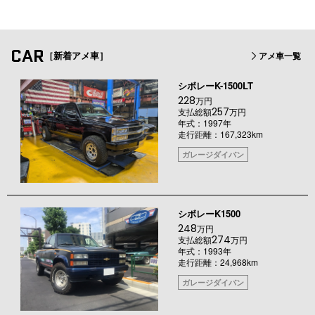
CAR
［新着アメ車］
アメ車一覧
シボレーK-1500LT
228
万円
257
支払総額
万円
年式：1997年
走行距離：167,323km
ガレージダイバン
シボレーK1500
248
万円
274
支払総額
万円
年式：1993年
走行距離：24,968km
ガレージダイバン