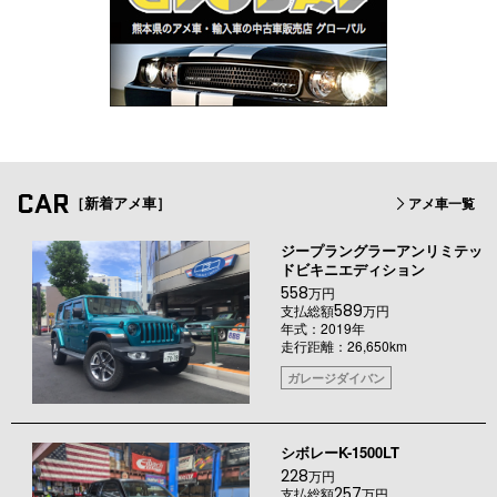
CAR
［新着アメ車］
アメ車一覧
ジープラングラーアンリミテッ
ドビキニエディション
558
万円
589
支払総額
万円
年式：2019年
走行距離：26,650km
ガレージダイバン
シボレーK-1500LT
228
万円
257
支払総額
万円