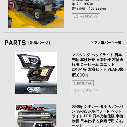
年式：1997年
走行距離：167,323km
ガレージダイバン
PARTS
［新着パーツ］
アメ車パーツ一覧
マスタング ヘッドライト 日本
光軸 車検改善 日本仕様 左側通
行用 ロービーム ユニット
2010-14y 左右セット VLAND製
115,000
円
ELECTLICAL
ガレージダイバン
00-06y シボレー タホ サバーバ
ン 99-02yシルバラード ヘッド
ライト LED 日本光軸仕様 車検
改善 日本仕様 左側通行用 左右
セット