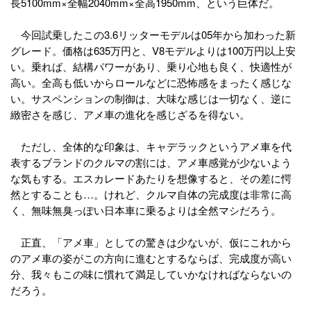
長5100mm×全幅2040mm×全高1950mm、という巨体だ。
今回試乗したこの3.6リッターモデルは05年から加わった新
グレード。価格は635万円と、V8モデルよりは100万円以上安
い。乗れば、結構パワーがあり、乗り心地も良く、快適性が
高い。全高も低いからロールなどに恐怖感をまったく感じな
い。サスペンションの制御は、大味な感じは一切なく、逆に
緻密さを感じ、アメ車の進化を感じざるを得ない。
ただし、全体的な印象は、キャデラックというアメ車を代
表するブランドのクルマの割には、アメ車感覚が少ないよう
な気もする。エスカレードあたりを想像すると、その差に愕
然とすることも…。けれど、クルマ自体の完成度は非常に高
く、無味無臭っぽい日本車に乗るよりは全然マシだろう。
正直、「アメ車」としての驚きは少ないが、仮にこれから
のアメ車の姿がこの方向に進むとするならば、完成度が高い
分、我々もこの味に慣れて満足していかなければならないの
だろう。