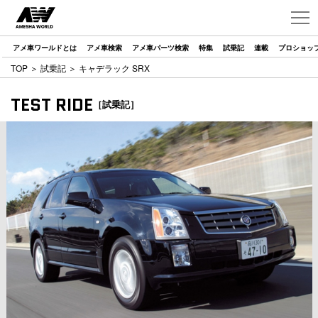
アメ車ワールドとは
アメ車検索
アメ車パーツ検索
特集
試乗記
連載
プロショッ
TOP
＞
試乗記
＞ キャデラック SRX
TEST RIDE
［試乗記］