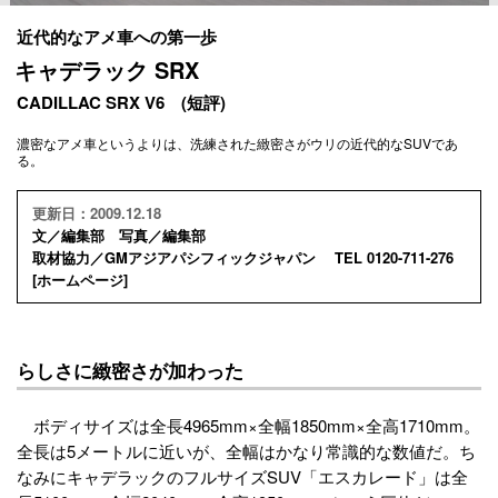
近代的なアメ車への第一歩
キャデラック SRX
CADILLAC SRX V6 (短評)
濃密なアメ車というよりは、洗練された緻密さがウリの近代的なSUVであ
る。
更新日：2009.12.18
文／編集部 写真／編集部
取材協力／GMアジアパシフィックジャパン TEL 0120-711-276
[
ホームページ
]
らしさに緻密さが加わった
ボディサイズは全長4965mm×全幅1850mm×全高1710mm。
全長は5メートルに近いが、全幅はかなり常識的な数値だ。ち
なみにキャデラックのフルサイズSUV「エスカレード」は全