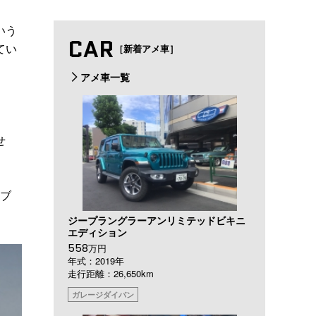
いう
CAR
てい
［新着アメ車］
アメ車一覧
せ
ラブ
ジープラングラーアンリミテッドビキニ
エディション
558
万円
年式：2019年
走行距離：26,650km
ガレージダイバン