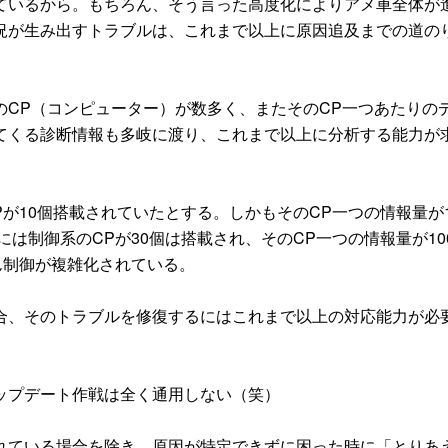
いるから。もちろん、そう言った高度化によりアメ車全体が
況が生み出すトラブルは、これまで以上に原因追及までの道の
CP（コンピューター）が数多く、またそのCP一つあたりの
てくる診断情報も多岐に渡り、これまで以上に分析する能力が
が10個搭載されていたとする。しかもそのCP一つの情報量が
には制御系のCPが30個は搭載され、そのCP一つの情報量が10
ん制御が複雑化されている。
、そのトラブルを修復するにはこれまで以上の対応能力が必
ップデート作戦は全く通用しない（笑）
ている場合を除き、原因が特定できずに困った時に「とりあ