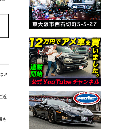
はメ
に近
識も