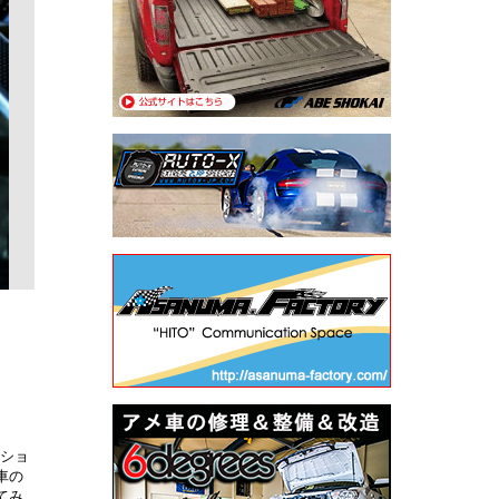
るショ
車の
てみ