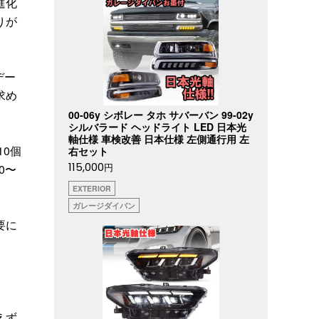
進化
りが
デー
求め
00-06y シボレー タホ サバーバン 99-02y
シルバラード ヘッドライト LED 日本光
軸仕様 車検改善 日本仕様 左側通行用 左
10個
右セット
115,000
円
0〜
EXTERIOR
ガレージダイバン
要に
えず