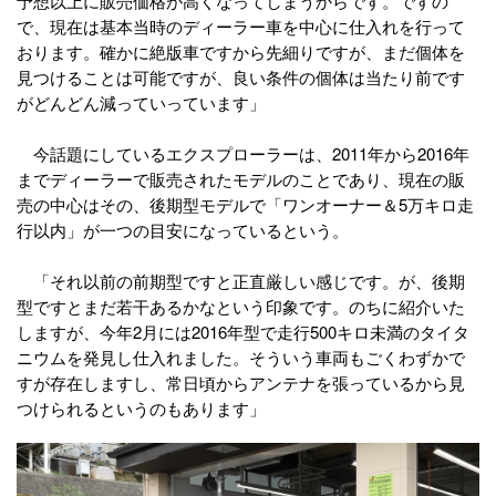
予想以上に販売価格が高くなってしまうからです。ですの
で、現在は基本当時のディーラー車を中心に仕入れを行って
おります。確かに絶版車ですから先細りですが、まだ個体を
見つけることは可能ですが、良い条件の個体は当たり前です
がどんどん減っていっています」
今話題にしているエクスプローラーは、2011年から2016年
までディーラーで販売されたモデルのことであり、現在の販
売の中心はその、後期型モデルで「ワンオーナー＆5万キロ走
行以内」が一つの目安になっているという。
「それ以前の前期型ですと正直厳しい感じです。が、後期
型ですとまだ若干あるかなという印象です。のちに紹介いた
しますが、今年2月には2016年型で走行500キロ未満のタイタ
ニウムを発見し仕入れました。そういう車両もごくわずかで
すが存在しますし、常日頃からアンテナを張っているから見
つけられるというのもあります」