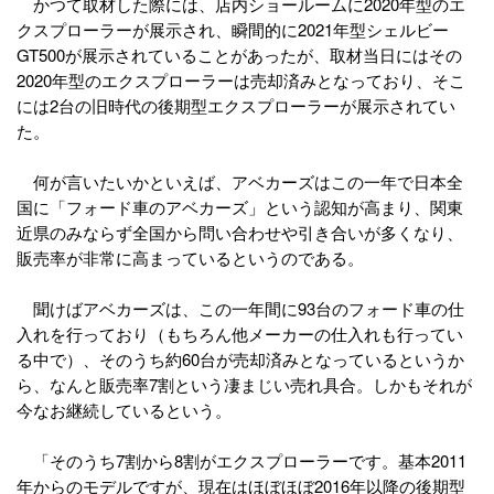
かつて取材した際には、店内ショールームに2020年型のエ
クスプローラーが展示され、瞬間的に2021年型シェルビー
GT500が展示されていることがあったが、取材当日にはその
2020年型のエクスプローラーは売却済みとなっており、そこ
には2台の旧時代の後期型エクスプローラーが展示されてい
た。
何が言いたいかといえば、アベカーズはこの一年で日本全
国に「フォード車のアベカーズ」という認知が高まり、関東
近県のみならず全国から問い合わせや引き合いが多くなり、
販売率が非常に高まっているというのである。
聞けばアベカーズは、この一年間に93台のフォード車の仕
入れを行っており（もちろん他メーカーの仕入れも行ってい
る中で）、そのうち約60台が売却済みとなっているというか
ら、なんと販売率7割という凄まじい売れ具合。しかもそれが
今なお継続しているという。
「そのうち7割から8割がエクスプローラーです。基本2011
年からのモデルですが、現在はほぼほぼ2016年以降の後期型