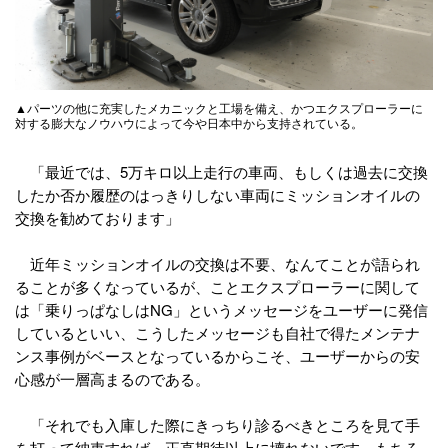
▲パーツの他に充実したメカニックと工場を備え、かつエクスプローラーに
対する膨大なノウハウによって今や日本中から支持されている。
「最近では、5万キロ以上走行の車両、もしくは過去に交換
したか否か履歴のはっきりしない車両にミッションオイルの
交換を勧めております」
近年ミッションオイルの交換は不要、なんてことが語られ
ることが多くなっているが、ことエクスプローラーに関して
は「乗りっぱなしはNG」というメッセージをユーザーに発信
しているといい、こうしたメッセージも自社で得たメンテナ
ンス事例がベースとなっているからこそ、ユーザーからの安
心感が一層高まるのである。
「それでも入庫した際にきっちり診るべきところを見て手
を打って納車すれば、正直期待以上に壊れないです。もちろ