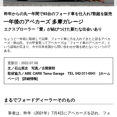
昨年からの丸一年間で93台のフォード車を仕入れ7割超を販売
一年後のアベカーズ 多摩ガレージ
エクスプローラー「愛」が結びつけた新たな出会いあり
ちょうど一年前に取材して以降、フォード車に力を入れてきたと語るアベカ
ーズ・秋山氏。その甲斐実ってアベカーズは「フォード車のアベカーズ」と
いう認知が広まり、今や日本全国から問い合わせが後を絶たないというので
ある。
更新日：2022.07.08
文／石山英次 写真／古閑章郎
取材協力／ABE CARS Tama Garage TEL 042-311-0041 [
ホーム
ページ
] [
詳細情報
]
まるでフォードディーラーそのもの
筆者は、昨年（2021年）7月4日にアベカーズを訪れ、フォ