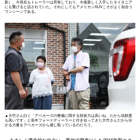
影）。今現在もトレーラーは所有しており、今後新しく入手したタイタニア
にも繋げると話されていた。それにしてもアメリカンSUVこそがよく似合う
ワンシーンである。
▲大竹さん曰く「アベカーズの整備に関する技術力は高いね、だから信頼度
も高いです」と長年フォードディーラーと付き合ってきた大竹さんだから分
かる力量をアベカーズから感じ取っているのだろう。
まさしく運命的な出会い。事故で廃車にした2016年型エク