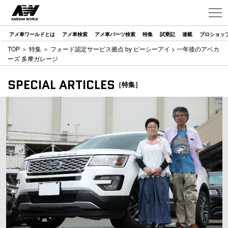
アメ車ワールドとは
アメ車検索
アメ車パーツ検索
特集
試乗記
連載
プロショッ
TOP
＞
特集
＞
フォード認定サービス拠点 by ピーシーアイ
> 一年後のアベカ
ーズ 多摩ガレージ
SPECIAL ARTICLES
［特集］