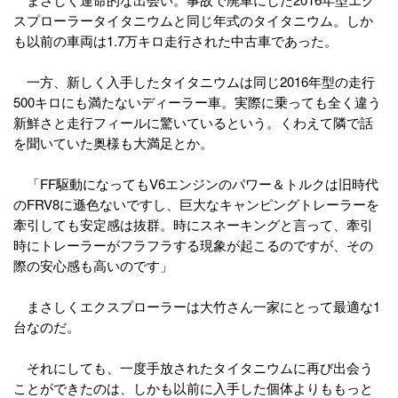
スプローラータイタニウムと同じ年式のタイタニウム。しか
も以前の車両は1.7万キロ走行された中古車であった。
一方、新しく入手したタイタニウムは同じ2016年型の走行
500キロにも満たないディーラー車。実際に乗っても全く違う
新鮮さと走行フィールに驚いているという。くわえて隣で話
を聞いていた奥様も大満足とか。
「FF駆動になってもV6エンジンのパワー＆トルクは旧時代
のFRV8に遜色ないですし、巨大なキャンピングトレーラーを
牽引しても安定感は抜群。時にスネーキングと言って、牽引
時にトレーラーがフラフラする現象が起こるのですが、その
際の安心感も高いのです」
まさしくエクスプローラーは大竹さん一家にとって最適な1
台なのだ。
それにしても、一度手放されたタイタニウムに再び出会う
ことができたのは、しかも以前に入手した個体よりももっと