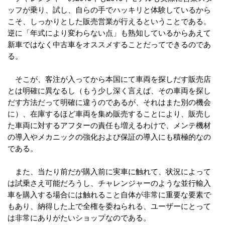
ッフが乗り、試し、自らの手でハッキリと体験しているから
こそ、しっかりとした販売営業が行えるということである。
逆に「年式により変わらない点」も熟知しているからあえて
新車ではなく中古車をオススメすることだってできるのであ
る。
そこが、客注が入ってから本国にて車両を探しだす販売店
とは明確に異なるし（もう少し深く言えば、その車両を探し
だす方法だって明確に違うのであるが、それはまた別の機会
に）、在庫するほど車両を集め販売することにより、販売し
た車両に対するアフターの責任も増えるわけで、メンテ機材
の導入やメカニックの強化および保証の導入にも積極的なの
である。
また、当たり前だが購入前に実車に触れて、状況によって
は試乗さえ可能だろうし、チャレンジャーのような並行輸入
車を購入する場合には触れること自体が非常に重要な要素で
もあり、納得した上で全権を委ねられる、ユーザーにとって
は非常にありがたいショップなのである。