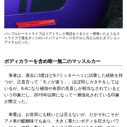
バンブルビーストライプはリアトランク周辺をぐるりと一周巻いたようなス
トライプで過去ダッジのハイパフォーマンスモデルに与えられたオプション
アイテムだった。
ボディカラーを含め唯一無二のマッスルカー
筆者は、過去に3度ほど6.1リッターヘミに試乗した経験を持
つが、正直言って「モノが違う」。ほぼ同じカタチをしては
いるが、6.4になり補強や各部の見直しが相当なされていると
いう印象だし、2015年以降になって一層強化されている印象
が際立った。
車重は、お世辞にも軽いとは言えないが、だがそれこそが
アメ車の醍醐味でもあり、大きく重たいボディを巨大なパワ