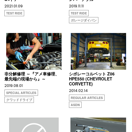
2021.01.09
2019.11.11
TEST RIDE
TEST RIDE
ガレージダイバン
非分解修理 ～『アメ車修理、
シボレーコルベット Z06
最先端の現場から』～
HPE550 (CHEVROLET
CORVETTE)
2019.08.01
2014.02.14
SPECIAL ARTICLES
REGULAR ARTICLES
クワッドドライブ
ASDN