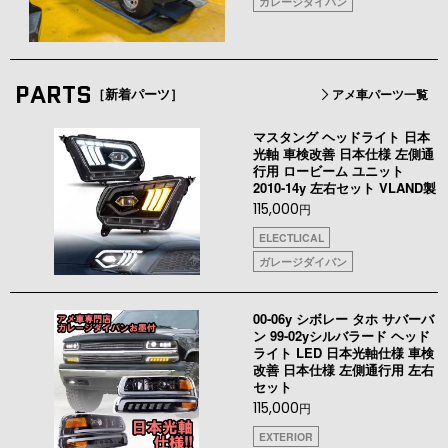
ガレージダイバン
PARTS
［新着パーツ］
アメ車パーツ一覧
マスタング ヘッドライト 日本
光軸 車検改善 日本仕様 左側通
行用 ロービーム ユニット
2010-14y 左右セット VLAND製
115,000
円
ELECTLICAL
ガレージダイバン
00-06y シボレー タホ サバーバ
ン 99-02yシルバラード ヘッド
ライト LED 日本光軸仕様 車検
改善 日本仕様 左側通行用 左右
セット
115,000
円
EXTERIOR