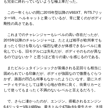
も完全に終わっていないような極上車だった。
この一年くらいの間に2015年型以降のV6SXT、R/T5.7リッ
ターV8、ヘルキャットと乗っているが、常に驚くのがボディ
剛性の高さである。
これまでのチャレンジャーもレベルの高い存在だったが、
2015年以降のチャレンジャーは、たとえば相手が欧州車でも
まったく引けを取らない猛烈な硬さが体感できるレベルに進
化している。旧モデルには失礼だが、ボディそのものが異な
るのではないか？ と思うほど造りの違いを感じるのである。
またビルシュタインショックが装備される足回りも相当に
固められている印象だが、ボディが強固なので微塵もぐらつ
かず、路面の凹凸も何事もなかったようにいなす。逆にスポ
ーティモデルとしては乗り心地が存外に良く、街乗りカーと
して使ってもまったく不満のないレベルと言えるだろう。
で、さらに凄かったのが、エンジン。搭載されるエンジン
6.4リッターV8は485hp、最大トルク475lb-ftを発生させ、大排