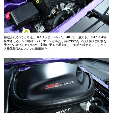
搭載されるエンジンは、6.4リッターV8ヘミ。485hp、最大トルク475lb-ftを
発生させる。500hpオーバーマシンが当たり前の世にあってはさほど衝撃を
受けないかもしれないが、実際に乗ると暴力的な加速感が味わえる。まさに
大排気量NAエンジンの醍醐味だ。