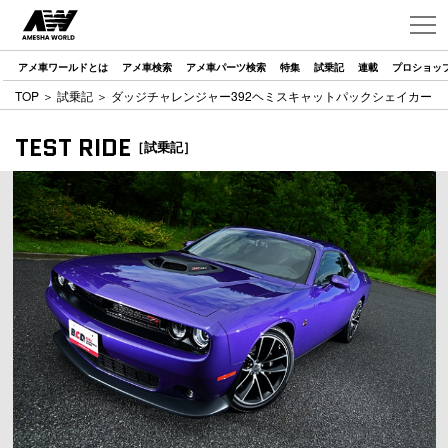
アメ車ワールドとは
アメ車検索
アメ車パーツ検索
特集
試乗記
連載
プロショッ
TOP
＞
試乗記
＞ ダッジチャレンジャー392ヘミスキャットパックシェイカー
TEST RIDE
［試乗記］