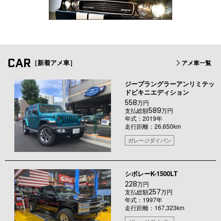
CAR
［新着アメ車］
アメ車一覧
ジープラングラーアンリミテッ
ドビキニエディション
558
万円
589
支払総額
万円
年式：2019年
走行距離：26,650km
ガレージダイバン
シボレーK-1500LT
228
万円
257
支払総額
万円
年式：1997年
走行距離：167,323km