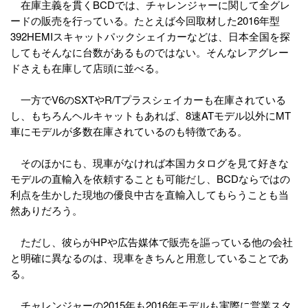
在庫主義を貫くBCDでは、チャレンジャーに関して全グレ
ードの販売を行っている。たとえば今回取材した2016年型
392HEMIスキャットパックシェイカーなどは、日本全国を探
してもそんなに台数があるものではない。そんなレアグレー
ドさえも在庫して店頭に並べる。
一方でV6のSXTやR/Tプラスシェイカーも在庫されている
し、もちろんヘルキャットもあれば、8速ATモデル以外にMT
車にモデルが多数在庫されているのも特徴である。
そのほかにも、現車がなければ本国カタログを見て好きな
モデルの直輸入を依頼することも可能だし、BCDならではの
利点を生かした現地の優良中古を直輸入してもらうことも当
然ありだろう。
ただし、彼らがHPや広告媒体で販売を謳っている他の会社
と明確に異なるのは、現車をきちんと用意していることであ
る。
チャレンジャーの2015年も2016年モデルも実際に営業スタ