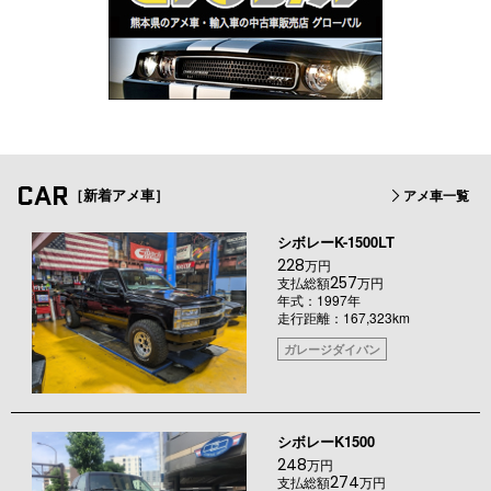
CAR
［新着アメ車］
アメ車一覧
シボレーK-1500LT
228
万円
257
支払総額
万円
年式：1997年
走行距離：167,323km
ガレージダイバン
シボレーK1500
248
万円
274
支払総額
万円