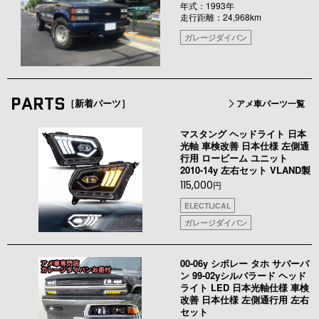
年式：1993年
走行距離：24,968km
ガレージダイバン
PARTS
［新着パーツ］
アメ車パーツ一覧
マスタング ヘッドライト 日本
光軸 車検改善 日本仕様 左側通
行用 ロービーム ユニット
2010-14y 左右セット VLAND製
115,000
円
ELECTLICAL
ガレージダイバン
00-06y シボレー タホ サバーバ
ン 99-02yシルバラード ヘッド
ライト LED 日本光軸仕様 車検
改善 日本仕様 左側通行用 左右
セット