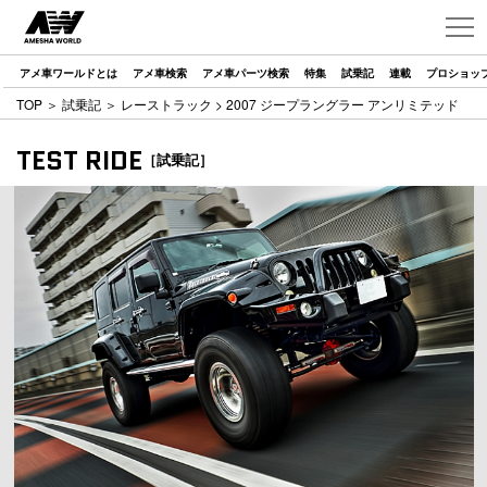
アメ車ワールドとは
アメ車検索
アメ車パーツ検索
特集
試乗記
連載
プロショッ
TOP
＞
試乗記
＞
レーストラック
> 2007 ジープラングラー アンリミテッド
TEST RIDE
［試乗記］