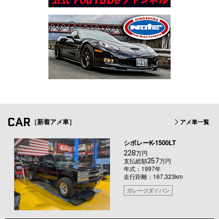
CAR
［新着アメ車］
アメ車一覧
シボレーK-1500LT
228
万円
257
支払総額
万円
年式：1997年
走行距離：167,323km
ガレージダイバン