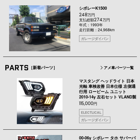
シボレーK1500
248
万円
274
支払総額
万円
年式：1993年
走行距離：24,968km
ガレージダイバン
PARTS
［新着パーツ］
アメ車パーツ一覧
マスタング ヘッドライト 日本
光軸 車検改善 日本仕様 左側通
行用 ロービーム ユニット
2010-14y 左右セット VLAND製
115,000
円
ELECTLICAL
ガレージダイバン
00-06y シボレー タホ サバーバ