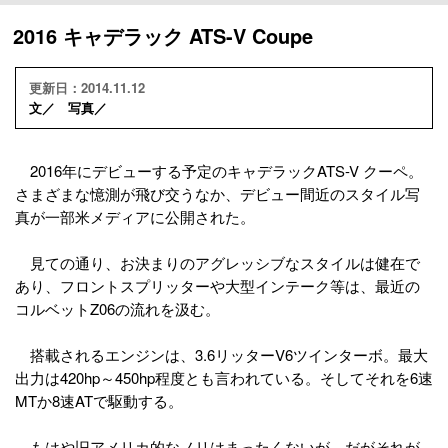
2016 キャデラック ATS-V Coupe
更新日：2014.11.12
文／ 写真／
2016年にデビューする予定のキャデラックATS-V クーペ。
さまざまな憶測が飛び交うなか、デビュー間近のスタイル写
真が一部米メディアに公開された。
見ての通り、お決まりのアグレッシブなスタイルは健在で
あり、フロントスプリッターや大型インテーク等は、最近の
コルベットZ06の流れを汲む。
搭載されるエンジンは、3.6リッターV6ツインターボ。最大
出力は420hp～450hp程度とも言われている。そしてそれを6速
MTか8速ATで駆動する。
もはや旧アメリカ的なノリはまったくないが、だがそれが