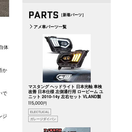
PARTS
［新着パーツ］
アメ車パーツ一覧
自体
否か
マスタング ヘッドライト 日本光軸 車検
改善 日本仕様 左側通行用 ロービーム ユ
いで
ニット 2010-14y 左右セット VLAND製
115,000
円
ELECTLICAL
ンジ
ガレージダイバン