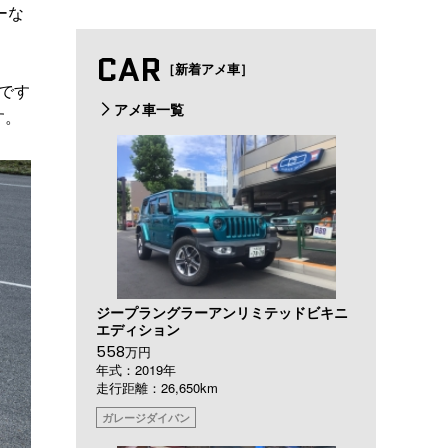
ーな
CAR
［新着アメ車］
です
アメ車一覧
す。
ジープラングラーアンリミテッドビキニ
エディション
558
万円
年式：2019年
走行距離：26,650km
ガレージダイバン