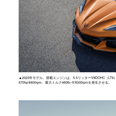
▲2023年モデル。搭載エンジンは、5.5リッターV8DOHC（
670hp/8400rpm、最大トルク460lb−ft/6300rpmを発生させる。