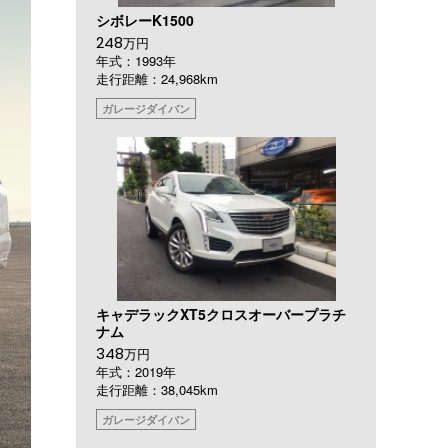
シボレーK1500
248
万円
年式：1993年
走行距離：24,968km
ガレージダイバン
キャデラックXT5クロスオーバープラチ
ナム
348
万円
年式：2019年
走行距離：38,045km
ガレージダイバン