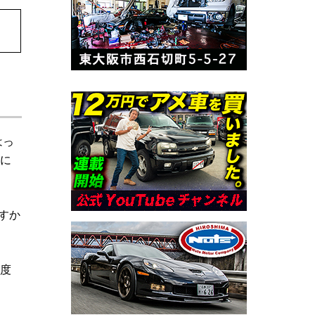
はっ
後に
すか
程度