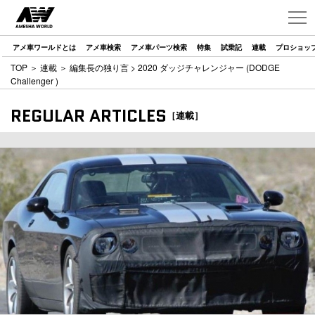
アメ車ワールドとは
アメ車検索
アメ車パーツ検索
特集
試乗記
連載
プロショッ
TOP
＞
連載
＞
編集長の独り言
> 2020 ダッジチャレンジャー (DODGE
Challenger )
REGULAR ARTICLES
［連載］