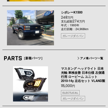
シボレーK1500
248
万円
274
支払総額
万円
年式：1993年
走行距離：24,968km
ガレージダイバン
PARTS
［新着パーツ］
アメ車パーツ一覧
マスタング ヘッドライト 日本
光軸 車検改善 日本仕様 左側通
行用 ロービーム ユニット
2010-14y 左右セット VLAND製
115,000
円
ELECTLICAL
ガレージダイバン