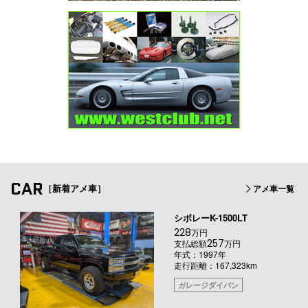
CAR
［新着アメ車］
アメ車一覧
シボレーK-1500LT
228
万円
257
支払総額
万円
年式：1997年
走行距離：167,323km
ガレージダイバン