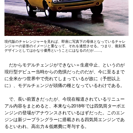
現代版のチャレンジャーを見れば、即座に写真下の母体となっているチャレ
ンジャーの姿形のイメージと重なって、それを連想させる。つまり、復刻系
デザインとしてはかなり優秀ということにはなるのだが……。
だからモデルチェンジができない＝生産中止、というのが
現行型デビュー当時からの危惧だったのだが、今に至るまで
に全米かつ世界中で売れてしまっているが故に（予想以上
に）、モデルチェンジが頭痛の種となっているわけである。
で、長い前置きだったが、今現在報道されているリニュー
アル内容をまとめると、本来なら2018年では四気筒ターボエ
ンジンの登場がアナウンスされているはずだった。このエン
ジンは新ジープラングラーに搭載される四気筒エンジンであ
るといわれ、高出力＆低燃費に寄与する。