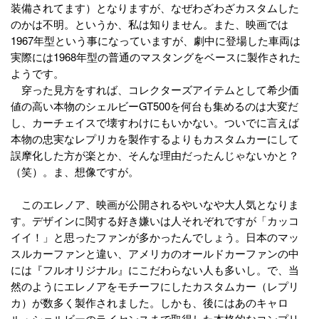
装備されてます）となりますが、なぜわざわざカスタムした
のかは不明。というか、私は知りません。また、映画では
1967年型という事になっていますが、劇中に登場した車両は
実際には1968年型の普通のマスタングをベースに製作された
ようです。
穿った見方をすれば、コレクターズアイテムとして希少価
値の高い本物のシェルビーGT500を何台も集めるのは大変だ
し、カーチェイスで壊すわけにもいかない。ついでに言えば
本物の忠実なレプリカを製作するよりもカスタムカーにして
誤摩化した方が楽とか、そんな理由だったんじゃないかと？
（笑）。ま、想像ですが。
このエレノア、映画が公開されるやいなや大人気となりま
す。デザインに関する好き嫌いは人それぞれですが「カッコ
イイ！」と思ったファンが多かったんでしょう。日本のマッ
スルカーファンと違い、アメリカのオールドカーファンの中
には『フルオリジナル』にこだわらない人も多いし。で、当
然のようにエレノアをモチーフにしたカスタムカー（レプリ
カ）が数多く製作されました。しかも、後にはあのキャロ
ル・シェルビーのライセンスまで取得した本格的なコンプリ