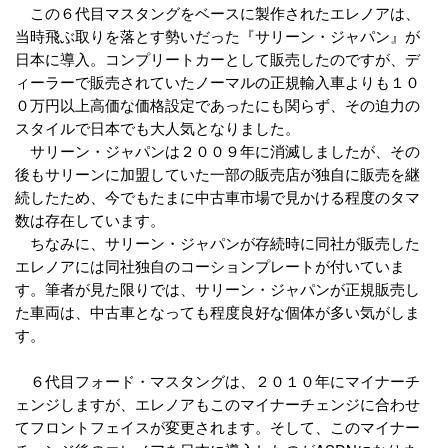
この６代目マスタングをベースに製作されたエレノアは、
当時飛ぶ取りを落とす勢いだった『サリーン・ジャパン』が
日本に導入。コンプリートカーとして販売したのですが、デ
ィーラーで販売されていたノーマルの正規輸入車よりも１０
０万円以上高価な価格設定であったにも関らず、その迫力の
スタイルで日本でも大人気となりました。
サリーン・ジャパンは２００９年に消滅しましたが、その
後もサリーンに加盟していた一部の販売店が独自に販売を継
続したため、今でもたまに中古車市場で見かける程度のタマ
数は存在しています。
ちなみに、サリーン・ジャパンが存続時に同社が販売した
エレノアには同社独自のコーションプレートが付いていま
す。筆者が見た限りでは、サリーン・ジャパンが正規販売し
た車両は、中古車となっても程度良好な個体が多い気がしま
す。
６代目フォード・マスタングは、２０１０年にマイナーチ
ェンジしますが、エレノアもこのマイナーチェンジに合わせ
てフロントフェイスが変更されます。そして、このマイナー