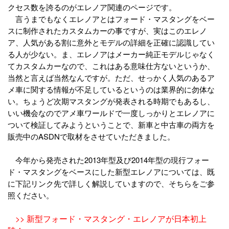
クセス数を誇るのがエレノア関連のページです。
言うまでもなくエレノアとはフォード・マスタングをベー
スに制作されたカスタムカーの事ですが、実はこのエレノ
ア、人気がある割に意外とモデルの詳細を正確に認識してい
る人が少ない。ま、エレノアはメーカー純正モデルじゃなく
てカスタムカーなので、これはある意味仕方ないというか、
当然と言えば当然なんですが。ただ、せっかく人気のあるア
メ車に関する情報が不足しているというのは業界的に勿体な
い。ちょうど次期マスタングが発表される時期でもあるし、
いい機会なのでアメ車ワールドで一度しっかりとエレノアに
ついて検証してみようということで、新車と中古車の両方を
販売中のASDNで取材をさせていただきました。
今年から発売された2013年型及び2014年型の現行フォー
ド・マスタングをベースにした新型エレノアについては、既
に下記リンク先で詳しく解説していますので、そちらをご参
照ください。
>> 新型フォード・マスタング・エレノアが日本初上