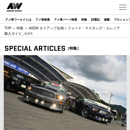
アメ車ワールドとは
アメ車検索
アメ車パーツ検索
特集
試乗記
連載
プロショッ
TOP
＞
特集
＞
ASDN タイアップ企画
> フォード・マスタング・エレノア
購入ガイド_その1
SPECIAL ARTICLES
［特集］