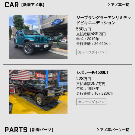
CAR
［新着アメ車］
アメ車一覧
ジープラングラーアンリミテッ
ドビキニエディション
558
万円
589
支払総額
万円
年式：2019年
走行距離：26,650km
ガレージダイバン
シボレーK-1500LT
228
万円
257
支払総額
万円
年式：1997年
走行距離：167,323km
ガレージダイバン
PARTS
［新着パーツ］
アメ車パーツ一覧