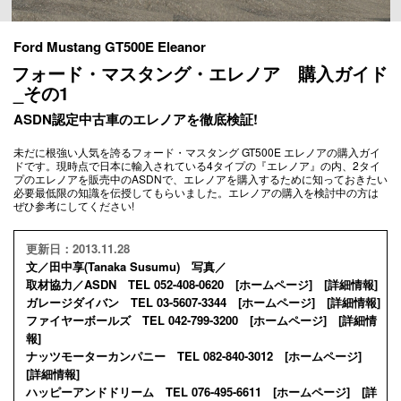
Ford Mustang GT500E Eleanor
フォード・マスタング・エレノア 購入ガイド
_その1
ASDN認定中古車のエレノアを徹底検証!
未だに根強い人気を誇るフォード・マスタング GT500E エレノアの購入ガイ
ドです。現時点で日本に輸入されている4タイプの『エレノア』の内、2タイ
プのエレノアを販売中のASDNで、エレノアを購入するために知っておきたい
必要最低限の知識を伝授してもらいました。エレノアの購入を検討中の方は
ぜひ参考にしてください!
更新日：2013.11.28
文／田中享(Tanaka Susumu) 写真／
取材協力／ASDN TEL 052-408-0620 [
ホームページ
] [
詳細情報
]
ガレージダイバン TEL 03-5607-3344 [
ホームページ
] [
詳細情報
]
ファイヤーボールズ TEL 042-799-3200 [
ホームページ
] [
詳細情
報
]
ナッツモーターカンパニー TEL 082-840-3012 [
ホームページ
]
[
詳細情報
]
ハッピーアンドドリーム TEL 076-495-6611 [
ホームページ
] [
詳