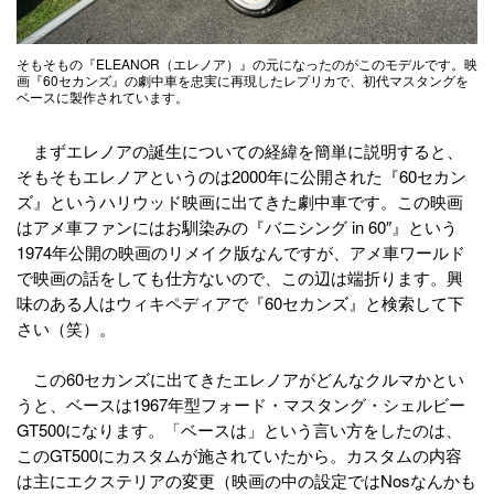
そもそもの『ELEANOR（エレノア）』の元になったのがこのモデルです。映
画『60セカンズ』の劇中車を忠実に再現したレプリカで、初代マスタングを
ベースに製作されています。
まずエレノアの誕生についての経緯を簡単に説明すると、
そもそもエレノアというのは2000年に公開された『60セカン
ズ』というハリウッド映画に出てきた劇中車です。この映画
はアメ車ファンにはお馴染みの『バニシング in 60″』という
1974年公開の映画のリメイク版なんですが、アメ車ワールド
で映画の話をしても仕方ないので、この辺は端折ります。興
味のある人はウィキペディアで『60セカンズ』と検索して下
さい（笑）。
この60セカンズに出てきたエレノアがどんなクルマかとい
うと、ベースは1967年型フォード・マスタング・シェルビー
GT500になります。「ベースは」という言い方をしたのは、
このGT500にカスタムが施されていたから。カスタムの内容
は主にエクステリアの変更（映画の中の設定ではNosなんかも