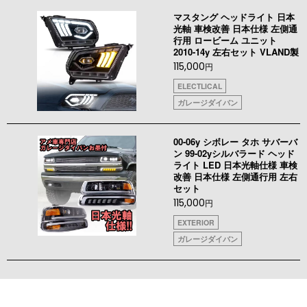
マスタング ヘッドライト 日本
光軸 車検改善 日本仕様 左側通
行用 ロービーム ユニット
2010-14y 左右セット VLAND製
115,000
円
ELECTLICAL
ガレージダイバン
00-06y シボレー タホ サバーバ
ン 99-02yシルバラード ヘッド
ライト LED 日本光軸仕様 車検
改善 日本仕様 左側通行用 左右
セット
115,000
円
EXTERIOR
ガレージダイバン