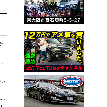
持つ
。
ッ
ペン
ット
しに