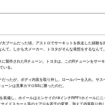
大ブームだった頃、アストロでサーキットを疾走した経験を
なんて。しかも大メーカー、トヨタがそんな発想をするなんて
に製作されたRチューン。トヨタは、このRチューンをサーキ
ている。
だったが、ボディ内装を取り外し、ロールバーを入れ、サス
ューンは見事カマロSSに勝ったのだ。
装備し、ホイールはエンケイの18インチRPF1ホイールにニ
ルにサイドスカート等のエアロを若干の変更。加えて内装取り外