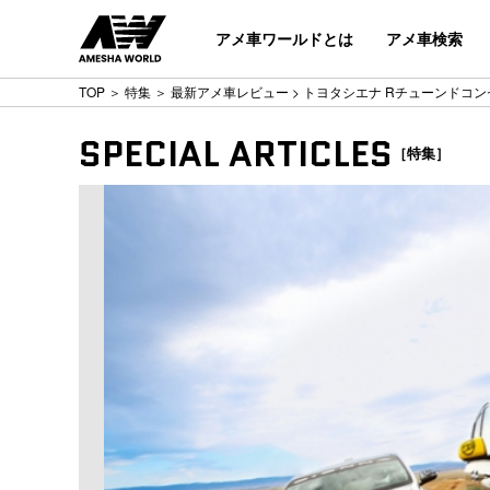
アメ車ワールドとは
アメ車検索
TOP
＞
特集
＞
最新アメ車レビュー
> トヨタシエナ Rチューンドコ
SPECIAL ARTICLES
［特集］