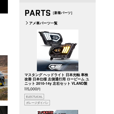
PARTS
［新着パーツ］
アメ車パーツ一覧
マスタング ヘッドライト 日本光軸 車検
改善 日本仕様 左側通行用 ロービーム ユ
ニット 2010-14y 左右セット VLAND製
115,000
円
ELECTLICAL
ガレージダイバン