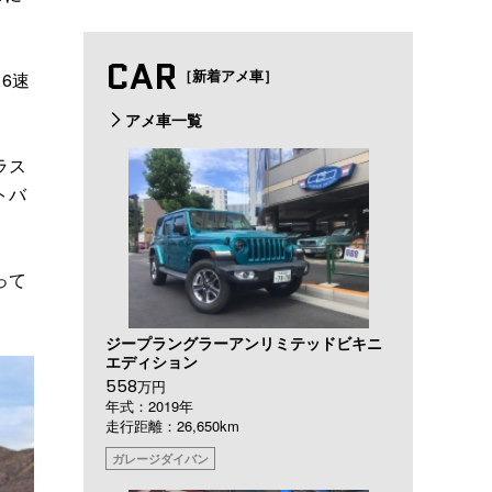
CAR
［新着アメ車］
6速
アメ車一覧
ラス
トバ
って
ジープラングラーアンリミテッドビキニ
エディション
558
万円
年式：2019年
走行距離：26,650km
ガレージダイバン