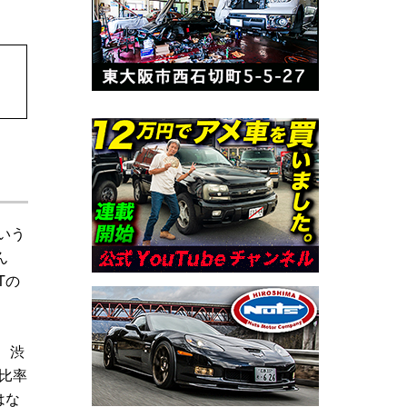
いう
ん
Tの
、渋
比率
はな