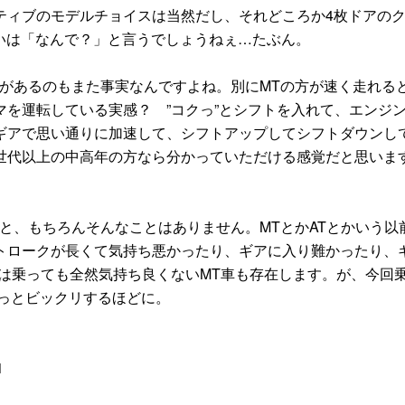
ティブのモデルチョイスは当然だし、それどころか4枚ドアの
らいは「なんで？」と言うでしょうねぇ…たぶん。
があるのもまた事実なんですよね。別にMTの方が速く走れる
を運転している実感？ ”コクっ”とシフトを入れて、エンジ
ギアで思い通りに加速して、シフトアップしてシフトダウンし
世代以上の中高年の方なら分かっていただける感覚だと思いま
と、もちろんそんなことはありません。MTとかATとかいう以
トロークが長くて気持ち悪かったり、ギアに入り難かったり、
には乗っても全然気持ち良くないMT車も存在します。が、今回
っとビックリするほどに。
1