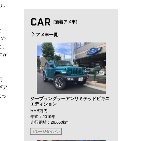
クル
CAR
［新着アメ車］
と
アメ車一覧
ンの
て、
すが
前
ギア
乗っ
ジープラングラーアンリミテッドビキニ
エディション
558
万円
年式：2019年
走行距離：26,650km
ガレージダイバン