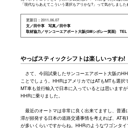
「現代ならあえてこういう選択もアリかな?」って気がしました
更新日：2011.06.07
文／田中享 写真／田中享
取材協力／サンコーエアポート大阪(GMシボレー箕面) TEL 072
やっぱスティックシフトは楽しいっすわ!
さて、今回試乗したサンコーエアポート大阪のHH
ことでしょう。HHRはアメリカではATもMTも選
MT車も並行輸入で日本に入っているとは思いますが
HHRに乗りました。
最近のオートマは非常に良く出来てますし、普通に
滞が頻発する日本の道路交通事情を考えれば、AT有
が多いくらいですからね。HHRのようなワゴンタイ