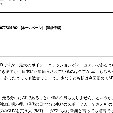
ね。
7307202 [
ホームページ
] [
詳細情報
]
Rですが、最大のポイントはミッションがマニュアルであると
択できますが、日本に正規輸入されているのは全てAT車。もちろ
、あったとしても数台でしょう。少なくとも私は今回初めてM
走る分にはATであることに何の不満もありません。というか
利は自明の理。現代の日本では生粋のスポーツカーでさえATの
プのCUVを買う人でMTにコダワル人は皆無と言っても過言で