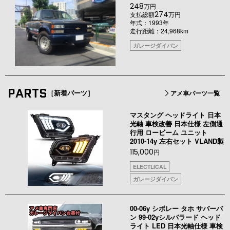
248
万円
274
支払総額
万円
年式：1993年
走行距離：24,968km
ガレージダイバン
PARTS
［新着パーツ］
アメ車パーツ一覧
マスタング ヘッドライト 日本
光軸 車検改善 日本仕様 左側通
行用 ロービーム ユニット
2010-14y 左右セット VLAND製
115,000
円
ELECTLICAL
ガレージダイバン
00-06y シボレー タホ サバーバ
ン 99-02yシルバラード ヘッド
ライト LED 日本光軸仕様 車検