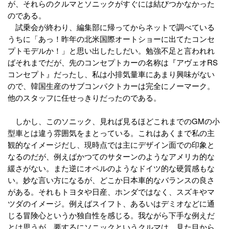
が、それらのクルマとソニックがすぐには結びつかなかった
のである。
試乗会が終わり、編集部に帰ってからネットで調べている
うちに「あっ！昨年の北米国際オートショーに出てたコンセ
プトモデルか！」と思い出したしだい。勉強不足と言われれ
ばそれまでだが、先のコンセプトカーの名称は『アヴェオRS
コンセプト』だったし、私は小排気量車にあまり興味がない
ので、韓国生産のサブコンパクトカーは完全にノーマーク。
他のスタッフに任せっきりだったのである。
しかし、このソニック、見れば見るほどこれまでのGMの小
型車とは違う雰囲気をまとっている。これはあくまで私の主
観的なイメージだし、現時点では主にデザイン面での印象と
なるのだが、例えばかつてのサターンのようなアメリカ的な
緩さがない。また逆にオペルのようなドイツ的な硬質感もな
い。妙な言い方になるが、どこか日本車的なバランスの良さ
がある。それもトヨタや日産、ホンダではなく、スズキやマ
ツダのイメージ。例えばスイフト、あるいはデミオなどに通
じる冒険心というか独自性を感じる。我ながら下手な例えだ
とは思うが、要するにソニックというクルマは、見た目から