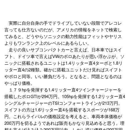
実際に自分自身の手でドライブしていない段階でアレコレ
言っても仕方ないのだが、アメリカの情報をネットで検索し
てみると、どうやらソニックの動力性能はフィットやヤリス
よりもワンランク上のレベルにあるらしい。
走りの良いサブコンパクトカーと言えば、日本車ではスイ
フト、ドイツ車で言えばVWのポロあたりが思い浮かぶが、ソ
ニックに搭載されるユニットは1.4リッター直4ターボと1.8リ
ッター直4の2種類。確かに搭載ユニットだけ見ればスイフト
やポロと同等。いい勝負だろう。となると、問題となるのは
やっぱり価格。
１７９hpを発揮する1.4リッター直4ツインチャージャーを
搭載したポロGTIが294万円。105hpを発揮する1.2リッター直4
シングルチャージャーのTSIコンフォートラインが213万円。
スイフトの方は1.6リッター直4を搭載するスポーツが168万
円。これらライバルの価格設定を考えると、車両本体価格が
200万円を切るようであれば販売もかなり見込めると思う。理
想を言えば込み込み200万円以内。しかし逆に価格が200万円