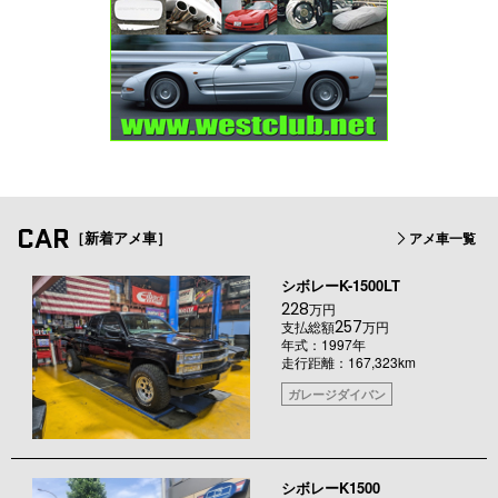
CAR
［新着アメ車］
アメ車一覧
シボレーK-1500LT
228
万円
257
支払総額
万円
年式：1997年
走行距離：167,323km
ガレージダイバン
シボレーK1500