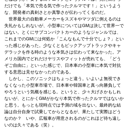
だけでも「本気で売る気で作ったクルマです！」というよう
な、開発者の真剣さとか真摯さが伝わってくるのだ。
世界最大の自動車メーカーをスズキやマツダに例えるのは
失礼かもしれないが、小型車についてはGMは決して世界一で
はない。とくにサブコンパクトカーのようなジャンルでは、
これまでのGMには何処か「こんなもんで十分でしょ？」とい
った感じがあった。少なくともピックアップトラックやキャ
デラックを作る時のような本気さは伝わって来なかった。ア
メリカ国内でどれだけヤリスやフィットが売れても、「どう
ぞご自由に」といった感じで、日本車の小型車に本気で対抗
する意思は見せなかったのである。
しかし、このソニックはちょっと違う。いよいよ無視でき
なくなった小型車市場で、日本車や韓国車と真っ向勝負して
やろうという気概を感じる。というと、少々大げさかもしれ
ないが、とにかくGMがかなり本気で作ったクルマではないか
と思う。もっとも現時点では予測の域を出ない。最終的な結
論は自分自身で試乗してからとなるが、果たして実際はどう
なのか？ いや、広報車が用意されるのがこれほど待ち遠し
いのは久々である（笑）。