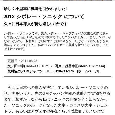
珍しく小型車に興味を引かれました!
2012 シボレー・ソニック について
久々に日本導入が待ち遠しい1台です
シボレー・ソニックです。先のシボレー・キャプティバの試乗会の際に展示
してあった1台。GMが初めて?本気で作ったコンパクトカー。まだナンバーが
なかったので、取材当日は動かすことは出来なかったけど、それでもかなり
興味をそそられました。私がコンパクトカーに興味を持つことって珍しいん
ですけどね(笑)
更新日：2011.08.23
文／田中享(Tanaka Susumu) 写真／茂呂幸正(Moro Yukimasa)
取材協力／GMジャパン TEL 0120-711-276 [
ホームページ
]
今回は日本への導入が決定しているシボレー・ソニックの
話。実をいうと、先のGMジャパン主催の試乗会で実物を見る
まで、恥ずかしながら私はソニックの存在を全く知らなかっ
た。ソニックのルーツとなった大宇・カロスや大宇・ジェン
トラ、あるいはアヴェオの存在くらいは認知していたのだ