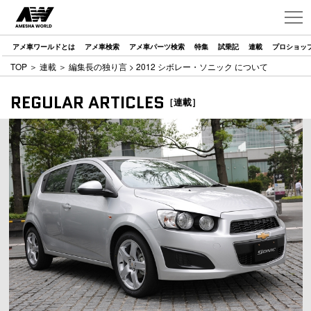
アメ車ワールドとは
アメ車検索
アメ車パーツ検索
特集
試乗記
連載
プロショッ
TOP
＞
連載
＞
編集長の独り言
> 2012 シボレー・ソニック について
REGULAR ARTICLES
［連載］