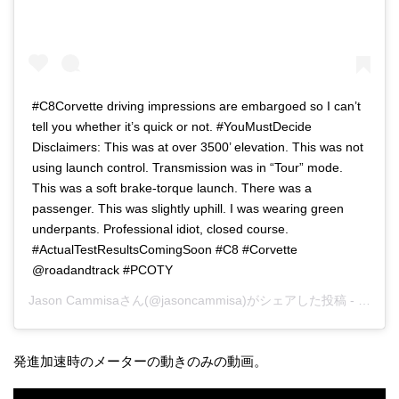
#C8Corvette driving impressions are embargoed so I can’t
tell you whether it’s quick or not. #YouMustDecide⁣ ⁣
Disclaimers: This was at over 3500’ elevation. This was not
using launch control. Transmission was in “Tour” mode.
This was a soft brake-torque launch. There was a
passenger. This was slightly uphill. I was wearing green
underpants. Professional idiot, closed course. ⁣ ⁣
#ActualTestResultsComingSoon #C8 #Corvette
@roadandtrack #PCOTY
Jason Cammisa
さん(@jasoncammisa)がシェアした投稿 -
2019
発進加速時のメーターの動きのみの動画。