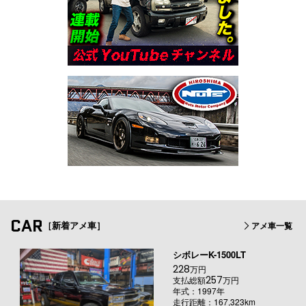
CAR
［新着アメ車］
アメ車一覧
シボレーK-1500LT
228
万円
257
支払総額
万円
年式：1997年
走行距離：167,323km