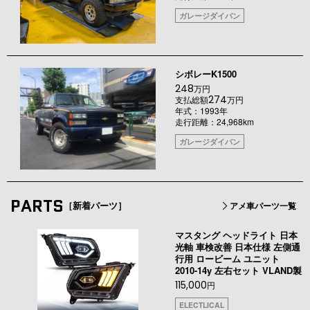
ガレージダイバン
シボレーK1500
248
万円
274
支払総額
万円
年式：1993年
走行距離：24,968km
ガレージダイバン
PARTS
［新着パーツ］
アメ車パーツ一覧
マスタング ヘッドライト 日本
光軸 車検改善 日本仕様 左側通
行用 ロービーム ユニット
2010-14y 左右セット VLAND製
115,000
円
ELECTLICAL