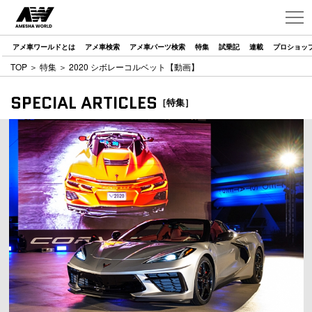
アメ車ワールドとは
アメ車検索
アメ車パーツ検索
特集
試乗記
連載
プロショッ
TOP
＞
特集
＞ 2020 シボレーコルベット【動画】
SPECIAL ARTICLES
［特集］