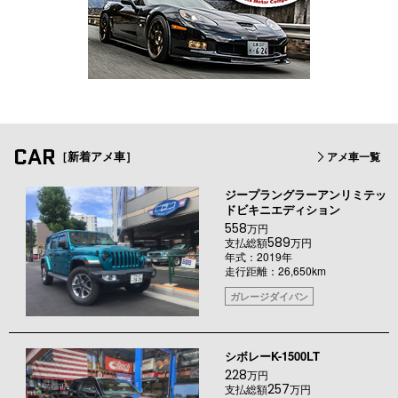
CAR
［新着アメ車］
アメ車一覧
ジープラングラーアンリミテッ
ドビキニエディション
558
万円
589
支払総額
万円
年式：2019年
走行距離：26,650km
ガレージダイバン
シボレーK-1500LT
228
万円
257
支払総額
万円