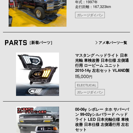
年式：1997年
走行距離：167,323km
ガレージダイバン
PARTS
［新着パーツ］
アメ車パーツ一覧
マスタング ヘッドライト 日本
光軸 車検改善 日本仕様 左側通
行用 ロービーム ユニット
2010-14y 左右セット VLAND製
115,000
円
ELECTLICAL
ガレージダイバン
00-06y シボレー タホ サバーバ
ン 99-02yシルバラード ヘッド
ライト LED 日本光軸仕様 車検
改善 日本仕様 左側通行用 左右
セット