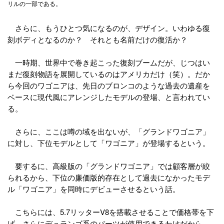
リルの一部である。
さらに、もうひとつ気になるのが、デザイン。いわゆる復
刻ボディとなるのか？ それとも名前だけの復活か？
一時期、世界中で巻き起こった復刻ブームだが、じつはい
まだ復刻物語を展開しているのはアメリカだけ（笑）。だか
ら今回のワゴニアは、先日のブロンコのような過去の遺産を
ベースに現代風にアレンジしたモデルの登場、と言われてい
る。
さらに、ここは噂の域を出ないが、「グランドワゴニア」
に対し、下位モデルとして「ワゴニア」が登場するという。
要するに、高級版の「グランドワゴニア」では顧客層が絞
られるから、下位の廉価版的存在として過去になかったモデ
ル「ワゴニア」を同時にデビューさせるという話。
こちらには、5.7リッターV8を搭載させることで価格帯を下
げ、さらにデュランゴ系のパーツが使用できるわけだから、