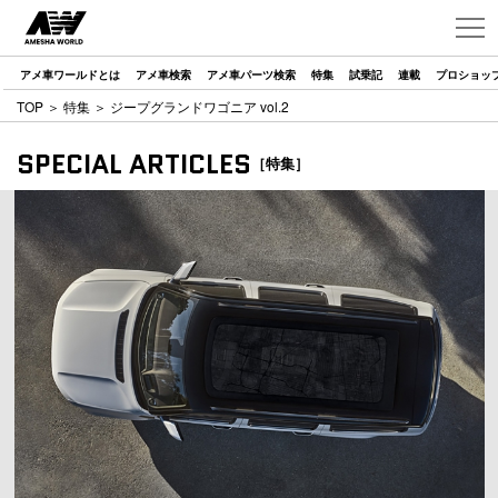
アメ車ワールドとは
アメ車検索
アメ車パーツ検索
特集
試乗記
連載
プロショッ
TOP
＞
特集
＞ ジープグランドワゴニア vol.2
SPECIAL ARTICLES
［特集］