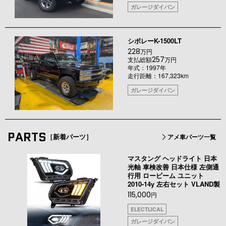
ガレージダイバン
シボレーK-1500LT
228
万円
257
支払総額
万円
年式：1997年
走行距離：167,323km
ガレージダイバン
PARTS
［新着パーツ］
アメ車パーツ一覧
マスタング ヘッドライト 日本
光軸 車検改善 日本仕様 左側通
行用 ロービーム ユニット
2010-14y 左右セット VLAND製
115,000
円
ELECTLICAL
ガレージダイバン