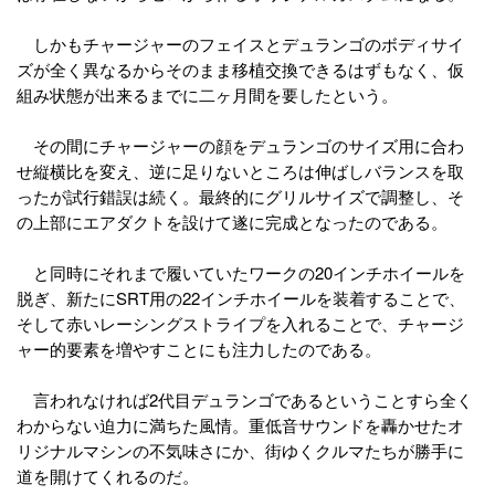
しかもチャージャーのフェイスとデュランゴのボディサイ
ズが全く異なるからそのまま移植交換できるはずもなく、仮
組み状態が出来るまでに二ヶ月間を要したという。
その間にチャージャーの顔をデュランゴのサイズ用に合わ
せ縦横比を変え、逆に足りないところは伸ばしバランスを取
ったが試行錯誤は続く。最終的にグリルサイズで調整し、そ
の上部にエアダクトを設けて遂に完成となったのである。
と同時にそれまで履いていたワークの20インチホイールを
脱ぎ、新たにSRT用の22インチホイールを装着することで、
そして赤いレーシングストライプを入れることで、チャージ
ャー的要素を増やすことにも注力したのである。
言われなければ2代目デュランゴであるということすら全く
わからない迫力に満ちた風情。重低音サウンドを轟かせたオ
リジナルマシンの不気味さにか、街ゆくクルマたちが勝手に
道を開けてくれるのだ。