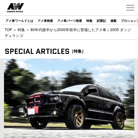
アメ車ワールドとは
アメ車検索
アメ車パーツ検索
特集
試乗記
連載
プロショッ
TOP
＞
特集
＞
80年代後半から2000年前半に登場したアメ車
> 2005 ダッジ
デュランゴ
SPECIAL ARTICLES
［特集］