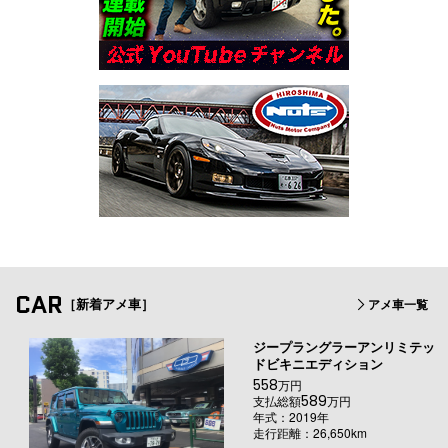
CAR
［新着アメ車］
アメ車一覧
ジープラングラーアンリミテッ
ドビキニエディション
558
万円
589
支払総額
万円
年式：2019年
走行距離：26,650km