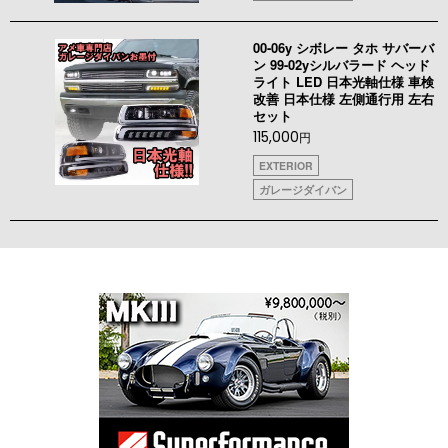
00-06y シボレー タホ サバーバ
ン 99-02yシルバラード ヘッド
ライト LED 日本光軸仕様 車検
改善 日本仕様 左側通行用 左右
セット
115,000
円
EXTERIOR
ガレージダイバン