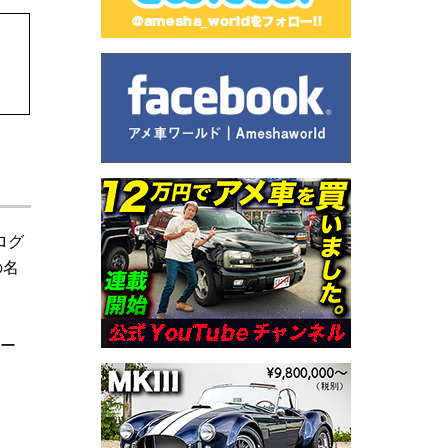
ログ
の名
ャー