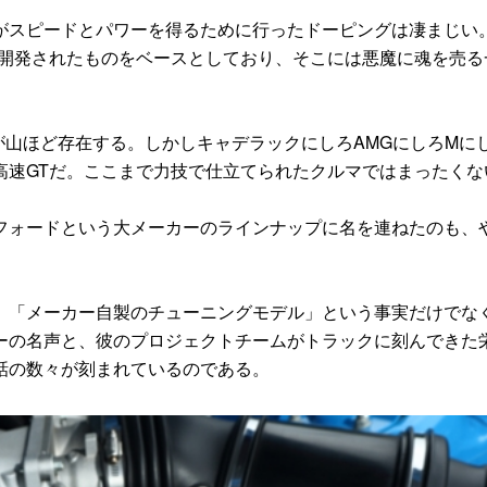
スピードとパワーを得るために行ったドーピングは凄まじい
に開発されたものをベースとしており、そこには悪魔に魂を売る
が山ほど存在する。しかしキャデラックにしろAMGにしろMに
高速GTだ。ここまで力技で仕立てられたクルマではまったくな
ォードという大メーカーのラインナップに名を連ねたのも、
「メーカー自製のチューニングモデル」という事実だけでな
ーの名声と、彼のプロジェクトチームがトラックに刻んできた
話の数々が刻まれているのである。