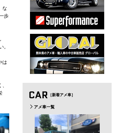
。な
一歩
し
い。
やは
く、
CAR
栄
［新着アメ車］
アメ車一覧