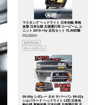
マスタング ヘッドライト 日本光軸 車検
改善 日本仕様 左側通行用 ロービーム ユ
ニット 2010-14y 左右セット VLAND製
115,000
円
ELECTLICAL
ガレージダイバン
00-06y シボレー タホ サバーバン 99-02y
シルバラード ヘッドライト LED 日本光
軸仕様 車検改善 日本仕様 左側通行用 左