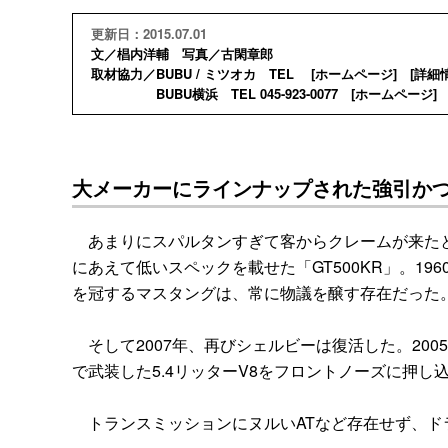
更新日：2015.07.01
文／椙内洋輔 写真／古閑章郎
取材協力／BUBU / ミツオカ TEL [
ホームページ
] [
詳細
BUBU横浜 TEL 045-923-0077 [
ホームページ
] 
大メーカーにラインナップされた強引か
あまりにスパルタンすぎて客からクレームが来たと
にあえて低いスペックを載せた「GT500KR」。19
を冠するマスタングは、常に物議を醸す存在だった
そして2007年、再びシェルビーは復活した。20
で武装した5.4リッターV8をフロントノーズに押し
トランスミッションにヌルいATなど存在せず、ド