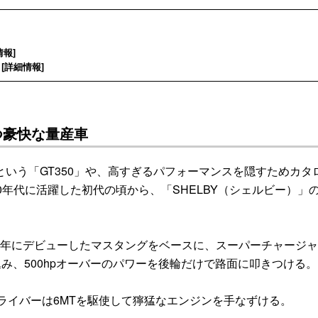
情報
]
[
詳細情報
]
つ豪快な量産車
いう「GT350」や、高すぎるパフォーマンスを隠すためカタ
60年代に活躍した初代の頃から、「SHELBY（シェルビー）」
。
05年にデビューしたマスタングをベースに、スーパーチャージ
込み、500hpオーバーのパワーを後輪だけで路面に叩きつける。
ライバーは6MTを駆使して獰猛なエンジンを手なずける。