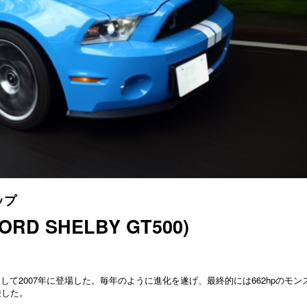
ップ
D SHELBY GT500)
て2007年に登場した。毎年のように進化を遂げ、最終的には662hpのモン
乗した。