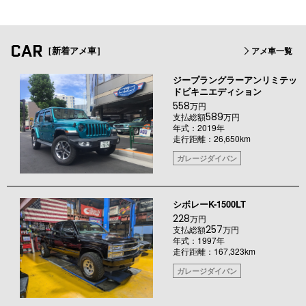
CAR
［新着アメ車］
アメ車一覧
ジープラングラーアンリミテッ
ドビキニエディション
558
万円
589
支払総額
万円
年式：2019年
走行距離：26,650km
ガレージダイバン
シボレーK-1500LT
228
万円
257
支払総額
万円
年式：1997年
走行距離：167,323km
ガレージダイバン