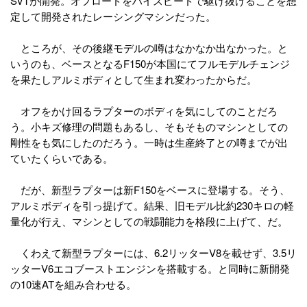
SVTが開発。オフロードをハイスピードで駆け抜けることを想
定して開発されたレーシングマシンだった。
ところが、その後継モデルの噂はなかなか出なかった。と
いうのも、ベースとなるF150が本国にてフルモデルチェンジ
を果たしアルミボディとして生まれ変わったからだ。
オフをかけ回るラプターのボディを気にしてのことだろ
う。小キズ修理の問題もあるし、そもそものマシンとしての
剛性をも気にしたのだろう。一時は生産終了との噂までが出
ていたくらいである。
だが、新型ラプターは新F150をベースに登場する。そう、
アルミボディを引っ提げて。結果、旧モデル比約230キロの軽
量化が行え、マシンとしての戦闘能力を格段に上げて、だ。
くわえて新型ラプターには、6.2リッターV8を載せず、3.5リ
ッターV6エコブーストエンジンを搭載する。と同時に新開発
の10速ATを組み合わせる。