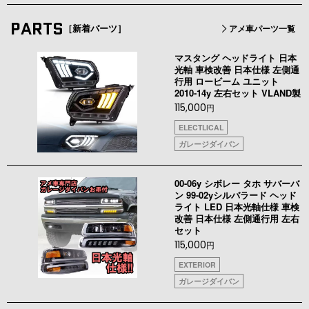
PARTS
［新着パーツ］
アメ車パーツ一覧
マスタング ヘッドライト 日本
光軸 車検改善 日本仕様 左側通
行用 ロービーム ユニット
2010-14y 左右セット VLAND製
115,000
円
ELECTLICAL
ガレージダイバン
00-06y シボレー タホ サバーバ
ン 99-02yシルバラード ヘッド
ライト LED 日本光軸仕様 車検
改善 日本仕様 左側通行用 左右
セット
115,000
円
EXTERIOR
ガレージダイバン