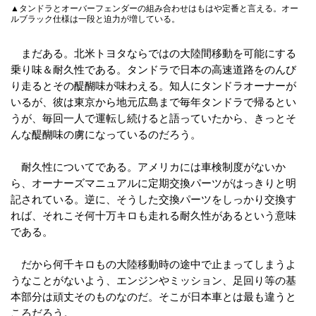
▲タンドラとオーバーフェンダーの組み合わせはもはや定番と言える。オー
ルブラック仕様は一段と迫力が増している。
まだある。北米トヨタならではの大陸間移動を可能にする
乗り味＆耐久性である。タンドラで日本の高速道路をのんび
り走るとその醍醐味が味わえる。知人にタンドラオーナーが
いるが、彼は東京から地元広島まで毎年タンドラで帰るとい
うが、毎回一人で運転し続けると語っていたから、きっとそ
んな醍醐味の虜になっているのだろう。
耐久性についてである。アメリカには車検制度がないか
ら、オーナーズマニュアルに定期交換パーツがはっきりと明
記されている。逆に、そうした交換パーツをしっかり交換す
れば、それこそ何十万キロも走れる耐久性があるという意味
である。
だから何千キロもの大陸移動時の途中で止まってしまうよ
うなことがないよう、エンジンやミッション、足回り等の基
本部分は頑丈そのものなのだ。そこが日本車とは最も違うと
ころだろう。