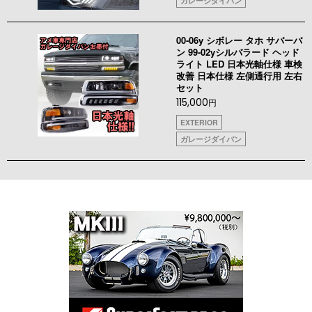
ガレージダイバン
00-06y シボレー タホ サバーバ
ン 99-02yシルバラード ヘッド
ライト LED 日本光軸仕様 車検
改善 日本仕様 左側通行用 左右
セット
115,000
円
EXTERIOR
ガレージダイバン