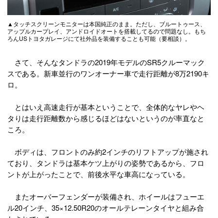
▲タッチスクリーンモニターは本国純正のまま。ただし、ブルートゥース、
アップルカープレイ、アンドロイドオートを搭載してるので問題なし。もち
ろんUSトヨタガレージにて社外品を装備することも可能（要相談）。
さて、そんなタンドラの2019年モデルのSR5クルーマック
スである。新車並行のワンオーナー車で走行距離が8万2190キ
ロ。
とはいえ高速走行が基本ということで、全体的なヤレやヘ
タりは走行距離数から感じるほどはないというのが率直なと
ころ。
ボディは、フロントのみ約2インチのリフトアップが施され
ており、タンドラは基本ケツ上がりの姿勢であるから、フロ
ントが上がったことで、前後水平な車高になっている。
またオーバーフェンダーが装備され、ホイールはフューエ
ル20インチ、35×12.50R20のオールテレーンタイヤと組み合