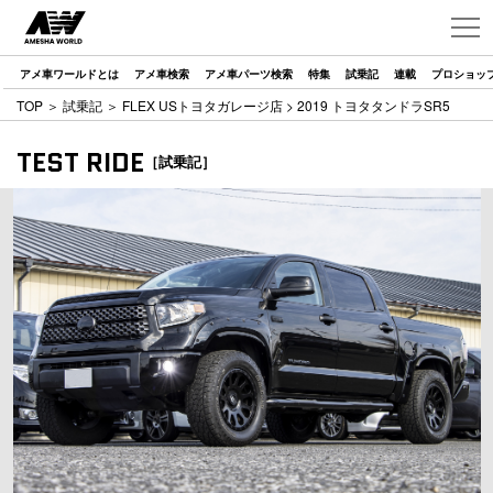
アメ車ワールドとは
アメ車検索
アメ車パーツ検索
特集
試乗記
連載
プロショッ
TOP
＞
試乗記
＞
FLEX USトヨタガレージ店
> 2019 トヨタタンドラSR5
TEST RIDE
［試乗記］