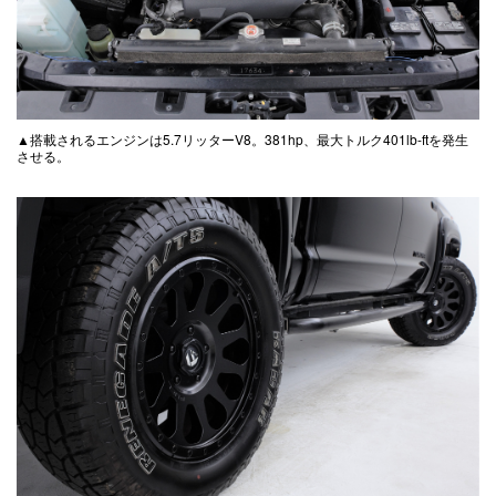
▲搭載されるエンジンは5.7リッターV8。381hp、最大トルク401lb-ftを発生
させる。