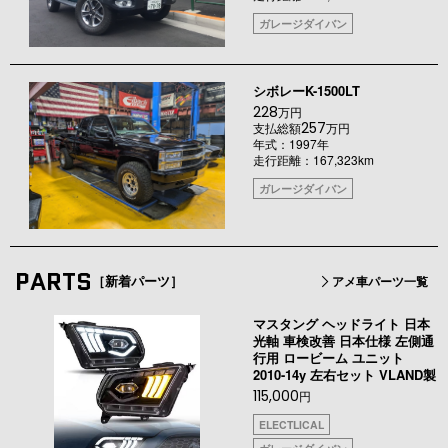
ガレージダイバン
シボレーK-1500LT
228
万円
257
支払総額
万円
年式：1997年
走行距離：167,323km
ガレージダイバン
PARTS
［新着パーツ］
アメ車パーツ一覧
マスタング ヘッドライト 日本
光軸 車検改善 日本仕様 左側通
行用 ロービーム ユニット
2010-14y 左右セット VLAND製
115,000
円
ELECTLICAL