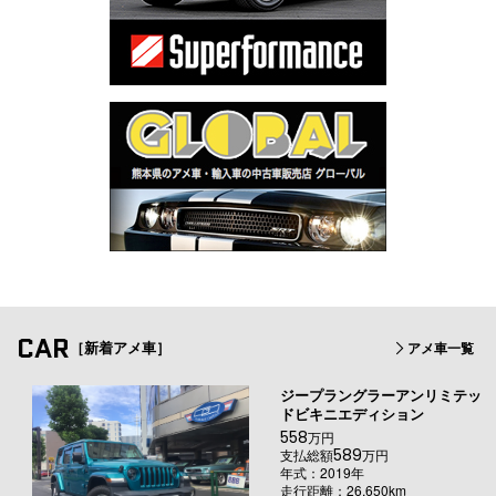
CAR
［新着アメ車］
アメ車一覧
ジープラングラーアンリミテッ
ドビキニエディション
558
万円
589
支払総額
万円
年式：2019年
走行距離：26,650km