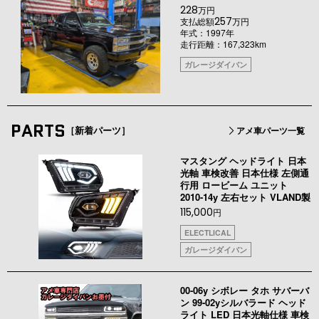
228
万円
257
支払総額
万円
年式：1997年
走行距離：167,323km
ガレージダイバン
PARTS
［新着パーツ］
アメ車パーツ一覧
マスタング ヘッドライト 日本
光軸 車検改善 日本仕様 左側通
行用 ロービーム ユニット
2010-14y 左右セット VLAND製
115,000
円
ELECTLICAL
ガレージダイバン
00-06y シボレー タホ サバーバ
ン 99-02yシルバラード ヘッド
ライト LED 日本光軸仕様 車検