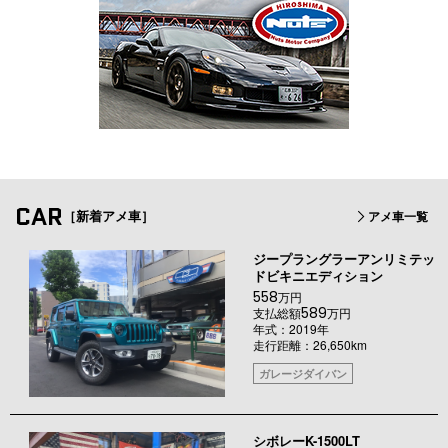
CAR
［新着アメ車］
アメ車一覧
ジープラングラーアンリミテッ
ドビキニエディション
558
万円
589
支払総額
万円
年式：2019年
走行距離：26,650km
ガレージダイバン
シボレーK-1500LT