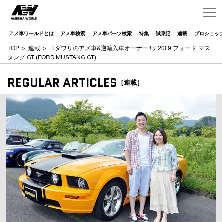
アメ車ワールドとは
アメ車検索
アメ車パーツ検索
特集
試乗記
連載
プロショッ
TOP
＞
連載
＞
コダワリのアメ車&逆輸入車オーナー!!
> 2009 フォード マス
タング GT (FORD MUSTANG GT)
REGULAR ARTICLES
［連載］