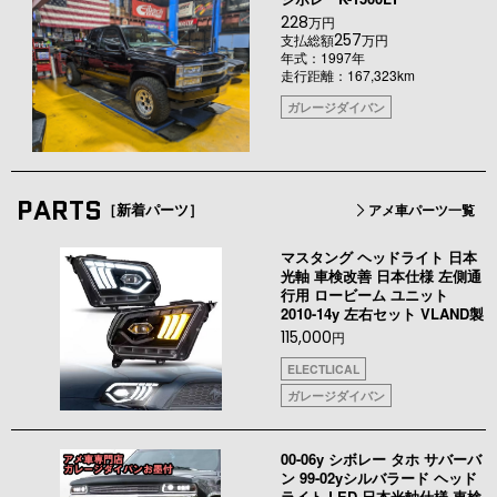
228
万円
257
支払総額
万円
年式：1997年
走行距離：167,323km
ガレージダイバン
PARTS
［新着パーツ］
アメ車パーツ一覧
マスタング ヘッドライト 日本
光軸 車検改善 日本仕様 左側通
行用 ロービーム ユニット
2010-14y 左右セット VLAND製
115,000
円
ELECTLICAL
ガレージダイバン
00-06y シボレー タホ サバーバ
ン 99-02yシルバラード ヘッド
ライト LED 日本光軸仕様 車検