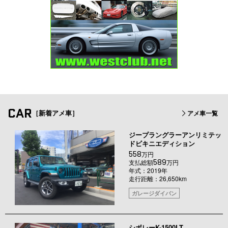
CAR
［新着アメ車］
アメ車一覧
ジープラングラーアンリミテッ
ドビキニエディション
558
万円
589
支払総額
万円
年式：2019年
走行距離：26,650km
ガレージダイバン
シボレーK-1500LT