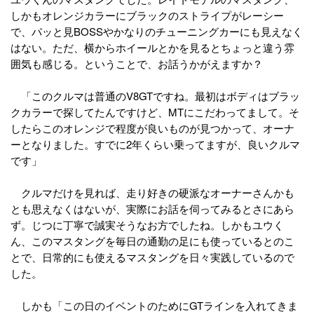
しかもオレンジカラーにブラックのストライプがレーシー
で、パッと見BOSSやかなりのチューニングカーにも見えなく
はない。ただ、横からホイールとかを見るとちょっと違う雰
囲気も感じる。ということで、お話うかがえますか？
「このクルマは普通のV8GTですね。最初はボディはブラッ
クカラーで探してたんですけど、MTにこだわってまして。そ
したらこのオレンジで程度が良いものが見つかって、オーナ
ーとなりました。すでに2年くらい乗ってますが、良いクルマ
です」
クルマだけを見れば、走り好きの硬派なオーナーさんかも
とも思えなくはないが、実際にお話を伺ってみるとさにあら
ず。じつに丁寧で誠実そうなお方でしたね。しかもユウく
ん、このマスタングを毎日の通勤の足にも使っているとのこ
とで、日常的にも使えるマスタングを日々実践しているので
した。
しかも「この日のイベントのためにGTラインを入れてきま