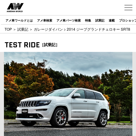
アメ車ワールドとは
アメ車検索
アメ車パーツ検索
特集
試乗記
連載
プロショッ
TOP
＞
試乗記
＞
ガレージダイバン
> 2014 ジープグランドチェロキー SRT8
TEST RIDE
［試乗記］