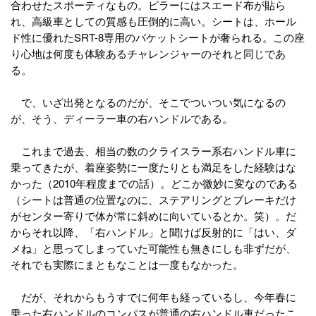
合わせたスポーティなもの。ピラーにはスエード布が貼ら
れ、高級車としての質感も圧倒的に高い。シートは、ホール
ド性に優れたSRT-8専用のバケットシートが奢られる。この座
り心地は何度も体験あるチャレンジャーのそれと同じであ
る。
で、いざ出発となるのだが、そこでついつい気になるの
が、そう、ディーラー車の右ハンドルである。
これまで過去、相当の数のクライスラー系右ハンドル車に
乗ってきたが、着座姿勢に一度たりとも満足をした経験はな
かった（2010年程度までの話）。どこか微妙に変なのである
（シートは普通の位置なのに、ステアリングとブレーキだけ
がセンター寄りで体が常に斜めに向いているとか。笑）。だ
からそれ以降、「右ハンドル」と聞けば反射的に「はい、ダ
メね」と思ってしまっていた可能性も無きにしも非ずだが、
それでも実際にまともなことは一度もなかった。
だが、それからもうすでに何年も経っているし、今年春に
乗った右ハンドルのコンパスが普通の右ハンドル車だったこ