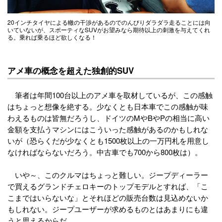
20インチタイヤによる轍の干渉があるのでのんびりダラダラ走ることには向
いていないが、スポーティなSUVがお望みなら期待以上の刺激を与えてくれ
る。乗れば乗るほど欲しくなる！
アメ車の概念を超えた独創的SUV
筆者は年間100台以上のアメ車を取材しているが、この感触
はちょっと想像を絶する。少なくとも日本車でこの感触が味
わえるものは皆無だろうし、ドイツのMやBやPの相当に高い
金額を支払うマシンにはこういった感触があるのかもしれな
いが（恐らくだが少なくとも1500枚以上の一万円札を用意し
なければならないだろう。中古車でも700から800枚は）。
いや～、このクルマはちょっと難しい。ジープディーラー
で買えるグランドチェロキーのトップモデルとすれば、「こ
こまではいらないな」とそれほどの販売台数は見込めないか
もしれない。ジープユーザーが求めるものとはあまりにも違
うと思えるからだ。