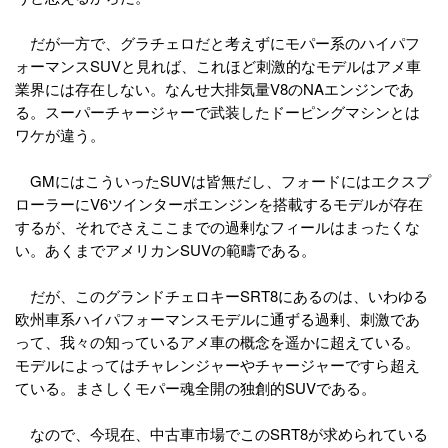
だが一方で、グラチェロだと考えずにモパー系のハイパフ
ォーマンスSUVと見れば、これほど刺激的なモデルはアメ車
業界には存在しない。なんせ大排気量V8のNAエンジンであ
る。スーパーチャージャーで武装したドーピングマシンとは
ワケが違う。
GMにはこういったSUVは皆無だし、フォードにはエクスプ
ローラーにV6ツインターボエンジンを搭載するモデルが存在
するが、それでさえここまでの過剰なフィールはまったくな
い。あくまでアメリカンSUVの範疇である。
だが、このグランドチェロキーSRT8にあるのは、いわゆる
欧州車系ハイパフォーマンスモデルに通ずる過剰、刺激であ
って、我々の知っているアメ車の概念を遥かに超えている。
モデルによってはチャレンジャーやチャージャーですら超え
ている。まさしくモパー魂全開の独創的SUVである。
なので、今現在、中古車市場でこのSRT8が求められている