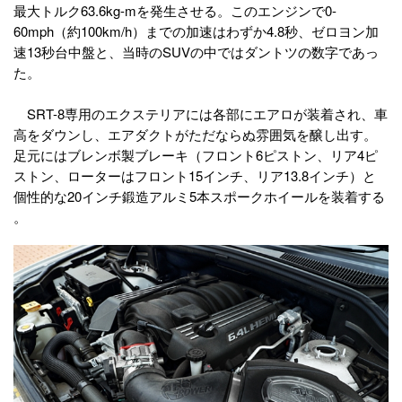
最大トルク63.6kg-mを発生させる。このエンジンで0-
60mph（約100km/h）までの加速はわずか4.8秒、ゼロヨン加
速13秒台中盤と、当時のSUVの中ではダントツの数字であっ
た。
SRT-8専用のエクステリアには各部にエアロが装着され、車
高をダウンし、エアダクトがただならぬ雰囲気を醸し出す。
足元にはブレンボ製ブレーキ（フロント6ピストン、リア4ピ
ストン、ローターはフロント15インチ、リア13.8インチ）と
個性的な20インチ鍛造アルミ5本スポークホイールを装着する
。