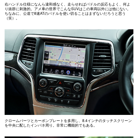
右ハンドル仕様になんら違和感なく、走らせればパドルの反応もよく、何よ
り抜群に刺激的。アメ車の世界でこんなSUVはこの車両以外には他にない。
ちなみに、公道で8速ATのパドルを使い切ることはまずないだろうと思う
（笑）。
クロームパーツとカーボンプレートを多用し、8.4インチのタッチスクリーン
を中央に配したインパネ周り。非常に機能的でもある。