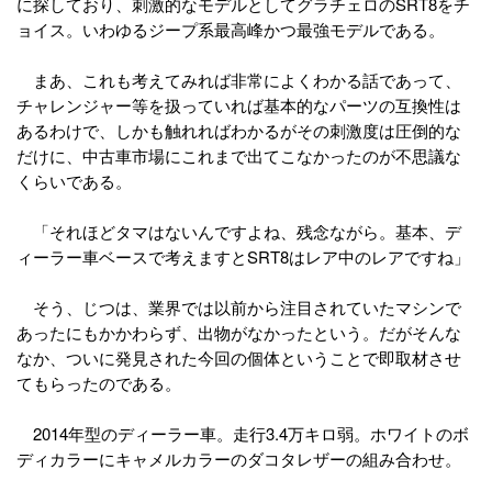
に探しており、刺激的なモデルとしてグラチェロのSRT8をチ
ョイス。いわゆるジープ系最高峰かつ最強モデルである。
まあ、これも考えてみれば非常によくわかる話であって、
チャレンジャー等を扱っていれば基本的なパーツの互換性は
あるわけで、しかも触れればわかるがその刺激度は圧倒的な
だけに、中古車市場にこれまで出てこなかったのが不思議な
くらいである。
「それほどタマはないんですよね、残念ながら。基本、デ
ィーラー車ベースで考えますとSRT8はレア中のレアですね」
そう、じつは、業界では以前から注目されていたマシンで
あったにもかかわらず、出物がなかったという。だがそんな
なか、ついに発見された今回の個体ということで即取材させ
てもらったのである。
2014年型のディーラー車。走行3.4万キロ弱。ホワイトのボ
ディカラーにキャメルカラーのダコタレザーの組み合わせ。