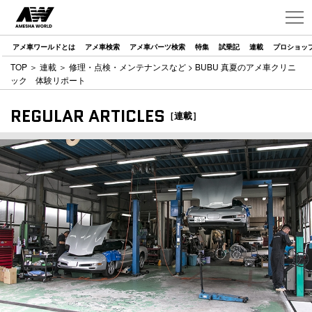
アメ車ワールドとは
アメ車検索
アメ車パーツ検索
特集
試乗記
連載
プロショッ
TOP
＞
連載
＞
修理・点検・メンテナンスなど
> BUBU 真夏のアメ車クリニ
ック 体験リポート
REGULAR ARTICLES
［連載］