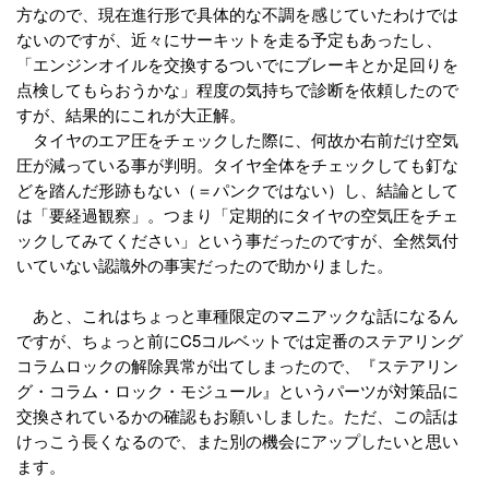
方なので、現在進行形で具体的な不調を感じていたわけでは
ないのですが、近々にサーキットを走る予定もあったし、
「エンジンオイルを交換するついでにブレーキとか足回りを
点検してもらおうかな」程度の気持ちで診断を依頼したので
すが、結果的にこれが大正解。
タイヤのエア圧をチェックした際に、何故か右前だけ空気
圧が減っている事が判明。タイヤ全体をチェックしても釘な
どを踏んだ形跡もない（＝パンクではない）し、結論として
は「要経過観察」。つまり「定期的にタイヤの空気圧をチェ
ックしてみてください」という事だったのですが、全然気付
いていない認識外の事実だったので助かりました。
あと、これはちょっと車種限定のマニアックな話になるん
ですが、ちょっと前にC5コルベットでは定番のステアリング
コラムロックの解除異常が出てしまったので、『ステアリン
グ・コラム・ロック・モジュール』というパーツが対策品に
交換されているかの確認もお願いしました。ただ、この話は
けっこう長くなるので、また別の機会にアップしたいと思い
ます。