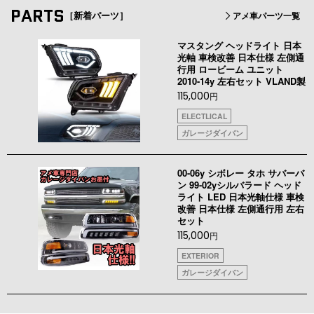
PARTS
［新着パーツ］
アメ車パーツ一覧
マスタング ヘッドライト 日本
光軸 車検改善 日本仕様 左側通
行用 ロービーム ユニット
2010-14y 左右セット VLAND製
115,000
円
ELECTLICAL
ガレージダイバン
00-06y シボレー タホ サバーバ
ン 99-02yシルバラード ヘッド
ライト LED 日本光軸仕様 車検
改善 日本仕様 左側通行用 左右
セット
115,000
円
EXTERIOR
ガレージダイバン