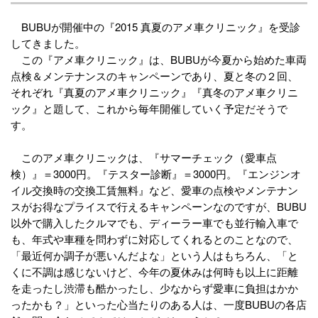
BUBUが開催中の『2015 真夏のアメ車クリニック』を受診
してきました。
この『アメ車クリニック』は、BUBUが今夏から始めた車両
点検＆メンテナンスのキャンペーンであり、夏と冬の２回、
それぞれ『真夏のアメ車クリニック』『真冬のアメ車クリニ
ック』と題して、これから毎年開催していく予定だそうで
す。
このアメ車クリニックは、『サマーチェック（愛車点
検）』＝3000円。『テスター診断』＝3000円。『エンジンオ
イル交換時の交換工賃無料』など、愛車の点検やメンテナン
スがお得なプライスで行えるキャンペーンなのですが、BUBU
以外で購入したクルマでも、ディーラー車でも並行輸入車で
も、年式や車種を問わずに対応してくれるとのことなので、
「最近何か調子が悪いんだよな」という人はもちろん、「と
くに不調は感じないけど、今年の夏休みは何時も以上に距離
を走ったし渋滞も酷かったし、少なからず愛車に負担はかか
ったかも？」といった心当たりのある人は、一度BUBUの各店