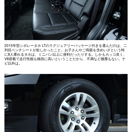
2015年型シボレータホ LTのラグジュアリーパッケージ付きを選んだのは、二
列目ベンチシートが欲しかったこと。お子さんやご両親を含めいざという時
に8人乗れるタホは、ミニバン以上に便利だったりする。しかもカッコ良く、
V8搭載で走行性能も格段に高いということだから、不満など微塵もない。ナ
ビ以外は。