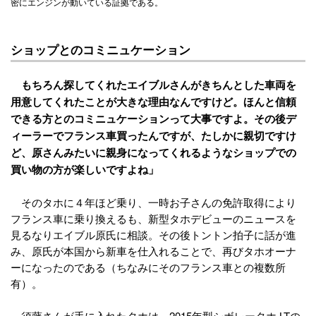
密にエンジンが動いている証拠である。
ショップとのコミニュケーション
もちろん探してくれたエイブルさんがきちんとした車両を
用意してくれたことが大きな理由なんですけど。ほんと信頼
できる方とのコミニュケーションって大事ですよ。その後デ
ィーラーでフランス車買ったんですが、たしかに親切ですけ
ど、原さんみたいに親身になってくれるようなショップでの
買い物の方が楽しいですよね」
そのタホに４年ほど乗り、一時お子さんの免許取得により
フランス車に乗り換えるも、新型タホデビューのニュースを
見るなりエイブル原氏に相談。その後トントン拍子に話が進
み、原氏が本国から新車を仕入れることで、再びタホオーナ
ーになったのである（ちなみにそのフランス車との複数所
有）。
須藤さんが手に入れたタホは、2015年型シボレータホ LTの