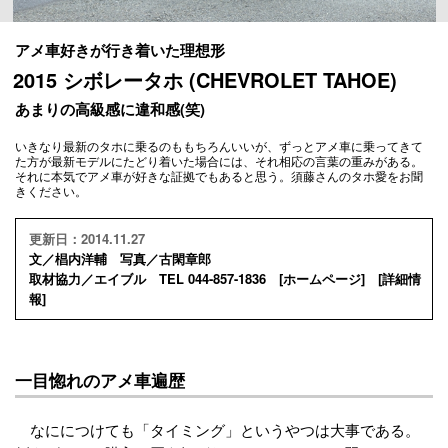
アメ車好きが行き着いた理想形
2015 シボレータホ (CHEVROLET TAHOE)
あまりの高級感に違和感(笑)
いきなり最新のタホに乗るのももちろんいいが、ずっとアメ車に乗ってきて
た方が最新モデルにたどり着いた場合には、それ相応の言葉の重みがある。
それに本気でアメ車が好きな証拠でもあると思う。須藤さんのタホ愛をお聞
きください。
更新日：2014.11.27
文／椙内洋輔 写真／古閑章郎
取材協力／エイブル TEL 044-857-1836 [
ホームページ
] [
詳細情
報
]
一目惚れのアメ車遍歴
なににつけても「タイミング」というやつは大事である。