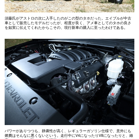
須藤氏がアストロの次に入手したのがこの型のタホだった。エイブルが中古
車として販売したモデルだったが、程度が良く、アメ車としてのタホの良さ
を如実に伝えてくれたからこその、現行新車の購入に至ったわけである。
パワーがありつつも、静粛性が高く、レギュラーガソリン仕様で、意外にも
燃費はそんなに悪くないという。走行中にV4になったりV8になったりと、緻