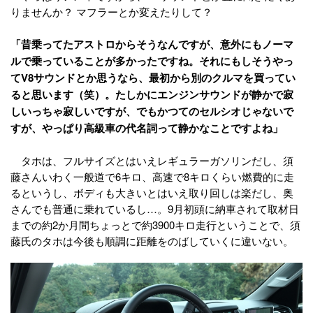
りませんか？ マフラーとか変えたりして？
「昔乗ってたアストロからそうなんですが、意外にもノーマ
ルで乗っていることが多かったですね。それにもしそうやっ
てV8サウンドとか思うなら、最初から別のクルマを買ってい
ると思います（笑）。たしかにエンジンサウンドが静かで寂
しいっちゃ寂しいですが、でもかつてのセルシオじゃないで
すが、やっぱり高級車の代名詞って静かなことですよね」
タホは、フルサイズとはいえレギュラーガソリンだし、須
藤さんいわく一般道で6キロ、高速で8キロくらい燃費的に走
るというし、ボディも大きいとはいえ取り回しは楽だし、奥
さんでも普通に乗れているし…。9月初頭に納車されて取材日
までの約2か月間ちょっとで約3900キロ走行ということで、須
藤氏のタホは今後も順調に距離をのばしていくに違いない。