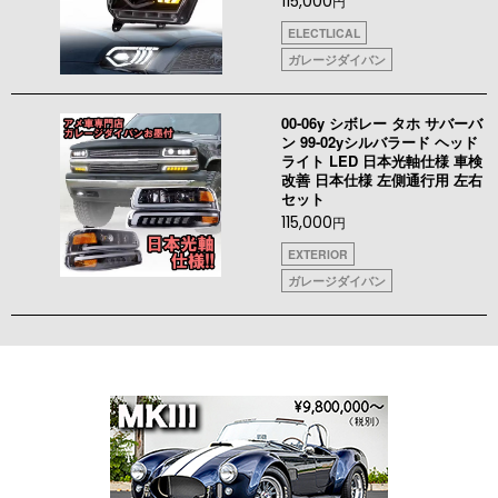
115,000
円
ELECTLICAL
ガレージダイバン
00-06y シボレー タホ サバーバ
ン 99-02yシルバラード ヘッド
ライト LED 日本光軸仕様 車検
改善 日本仕様 左側通行用 左右
セット
115,000
円
EXTERIOR
ガレージダイバン