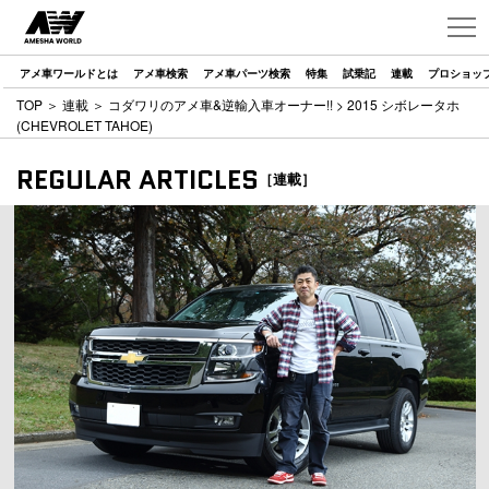
アメ車ワールドとは
アメ車検索
アメ車パーツ検索
特集
試乗記
連載
プロショッ
TOP
＞
連載
＞
コダワリのアメ車&逆輸入車オーナー!!
> 2015 シボレータホ
(CHEVROLET TAHOE)
REGULAR ARTICLES
［連載］