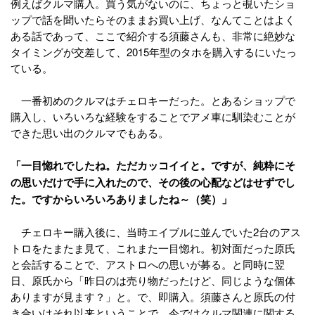
例えばクルマ購入。買う気がないのに、ちょっと覗いたショ
ップで話を聞いたらそのままお買い上げ、なんてことはよく
ある話であって、ここで紹介する須藤さんも、非常に絶妙な
タイミングが交差して、2015年型のタホを購入するにいたっ
ている。
一番初めのクルマはチェロキーだった。とあるショップで
購入し、いろいろな経験をすることでアメ車に馴染むことが
できた思い出のクルマでもある。
「一目惚れでしたね。ただカッコイイと。ですが、純粋にそ
の思いだけで手に入れたので、その後の心配などはせずでし
た。ですからいろいろありましたね～（笑）」
チェロキー購入後に、当時エイブルに並んでいた2台のアス
トロをたまたま見て、これまた一目惚れ。初対面だった原氏
と会話することで、アストロへの思いが募る。と同時に翌
日、原氏から「昨日のは売り物だったけど、同じような個体
ありますが見ます？」と。で、即購入。須藤さんと原氏の付
き合いはそれ以来ということで、今ではクルマ関連に関する