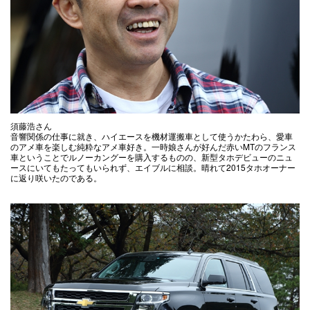
須藤浩さん
音響関係の仕事に就き、ハイエースを機材運搬車として使うかたわら、愛車
のアメ車を楽しむ純粋なアメ車好き。一時娘さんが好んだ赤いMTのフランス
車ということでルノーカングーを購入するものの、新型タホデビューのニュ
ースにいてもたってもいられず、エイブルに相談。晴れて2015タホオーナー
に返り咲いたのである。