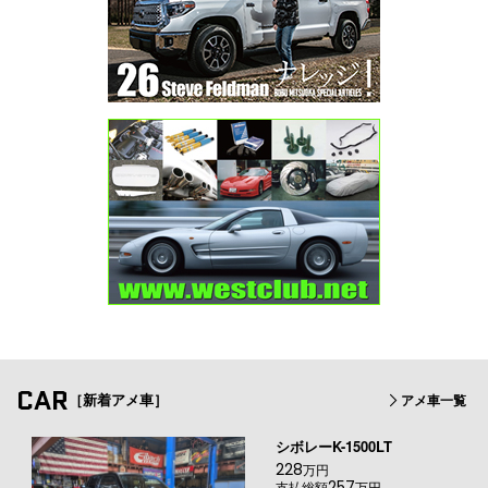
CAR
［新着アメ車］
アメ車一覧
シボレーK-1500LT
228
万円
257
支払総額
万円