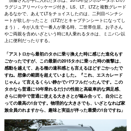
ラグジュアリーパッケージ付き。LS、LT、LTZと複数グレード
あるなかで、あえてLTをチョイスしたのは、二列目ベンチシ
ートが欲しかったこと（LTZだとキャプテンシートになってし
まう）。今が人生で一番人が乗る時。二世帯住居。お子さん
やご両親を含めいざという時に8人乗れるタホは、ミニバン以
上に便利だったりする。
「アストロから最初のタホに乗り換えた時に感じた進化もす
ごかったですが、この最新の2015タホに乗った時の衝撃は、
感動を越えて、ある種の違和感とも言えるほどすごかったで
すね。想像の範囲を超えていました。『これ、エスカレード
じゃん』て言えるくらい静かでパワフルだったんです。この
タホなら普通に10年乗れるだけの性能と高級車的な満足感、
さらに街中で普通に使える大きさとが噛み合って、自分にと
っての最高の1台です。物理的な大きさでも、いざとなれば家
族全員のれますから、趣味と実益が伴った最愛の1台ですね」