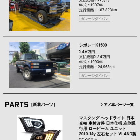
年式：1997年
走行距離：167,323km
ガレージダイバン
シボレーK1500
248
万円
274
支払総額
万円
年式：1993年
走行距離：24,968km
ガレージダイバン
PARTS
［新着パーツ］
アメ車パーツ一覧
マスタング ヘッドライト 日本
光軸 車検改善 日本仕様 左側通
行用 ロービーム ユニット
2010-14y 左右セット VLAND製