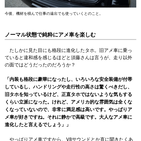
今後、機材を積んで仕事の遠出でも使っていくとのこと。
ノーマル状態で純粋にアメ車を楽しむ
たしかに見た目にも格段に進化したタホ。旧アメ車に乗っ
ていると違和感を感じるほどと須藤さんは言うが、走り以外
の面ではどうだったのだろうか？
「内装も格段に豪華になったし、いろいろな安全装備が付帯
しているし、ハンドリングや走行性の高さは驚くべきだし、
旧タホを知っているけど、正直タホではないような気もする
くらい立派になった。けれど、アメリカ的な雰囲気は全くな
くなっていないので、非常に満足感は高いです。やっぱりア
メ車が好きですね。それに静かで高級です。大人なアメ車に
進化したと言えるでしょう」」
やっぱりアメ車ですから、V8サウンドとか直に聞きたくあ