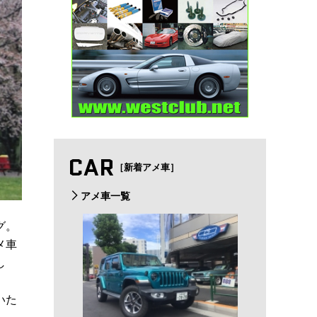
CAR
［新着アメ車］
アメ車一覧
グ。
メ車
し
いた