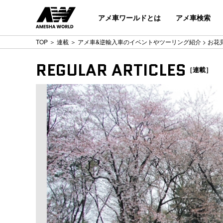
アメ車ワールドとは
アメ車検索
TOP
＞
連載
＞
アメ車&逆輸入車のイベントやツーリング紹介
> お花
REGULAR ARTICLES
［連載］