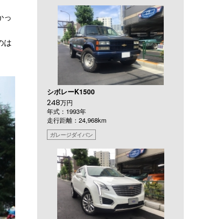
かっ
のは
）
シボレーK1500
248
万円
年式：1993年
走行距離：24,968km
ガレージダイバン