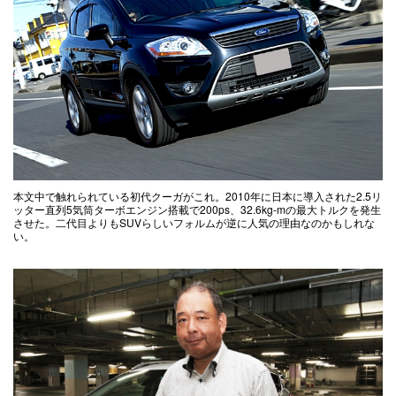
本文中で触れられている初代クーガがこれ。2010年に日本に導入された2.5リ
ッター直列5気筒ターボエンジン搭載で200ps、32.6kg-mの最大トルクを発生
させた。二代目よりもSUVらしいフォルムが逆に人気の理由なのかもしれな
い。