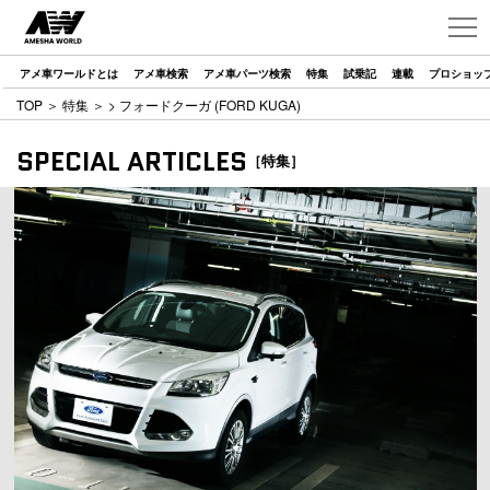
アメ車ワールドとは
アメ車検索
アメ車パーツ検索
特集
試乗記
連載
プロショッ
TOP
＞
特集
＞
> フォードクーガ (FORD KUGA)
SPECIAL ARTICLES
［特集］