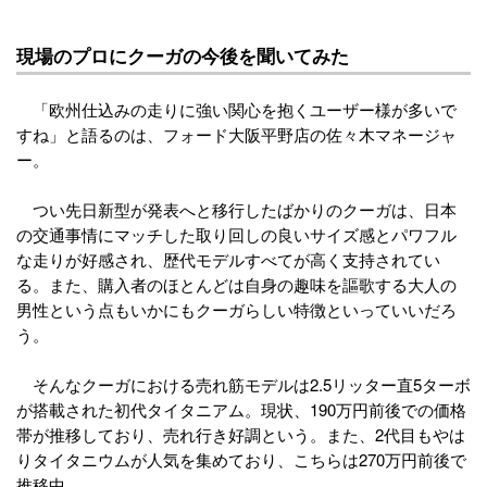
現場のプロにクーガの今後を聞いてみた
「欧州仕込みの走りに強い関心を抱くユーザー様が多いで
すね」と語るのは、フォード大阪平野店の佐々木マネージャ
ー。
つい先日新型が発表へと移行したばかりのクーガは、日本
の交通事情にマッチした取り回しの良いサイズ感とパワフル
な走りが好感され、歴代モデルすべてが高く支持されてい
る。また、購入者のほとんどは自身の趣味を謳歌する大人の
男性という点もいかにもクーガらしい特徴といっていいだろ
う。
そんなクーガにおける売れ筋モデルは2.5リッター直5ターボ
が搭載された初代タイタニアム。現状、190万円前後での価格
帯が推移しており、売れ行き好調という。また、2代目もやは
りタイタニウムが人気を集めており、こちらは270万円前後で
推移中。