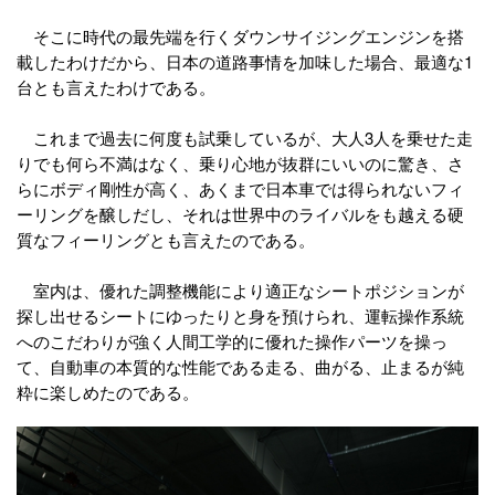
そこに時代の最先端を行くダウンサイジングエンジンを搭
載したわけだから、日本の道路事情を加味した場合、最適な1
台とも言えたわけである。
これまで過去に何度も試乗しているが、大人3人を乗せた走
りでも何ら不満はなく、乗り心地が抜群にいいのに驚き、さ
らにボディ剛性が高く、あくまで日本車では得られないフィ
ーリングを醸しだし、それは世界中のライバルをも越える硬
質なフィーリングとも言えたのである。
室内は、優れた調整機能により適正なシートポジションが
探し出せるシートにゆったりと身を預けられ、運転操作系統
へのこだわりが強く人間工学的に優れた操作パーツを操っ
て、自動車の本質的な性能である走る、曲がる、止まるが純
粋に楽しめたのである。