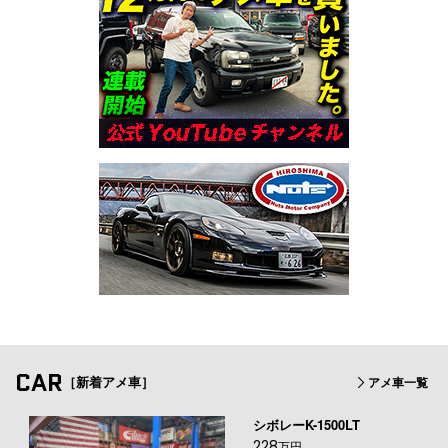
CAR
［新着アメ車］
アメ車一覧
シボレーK-1500LT
228
万円