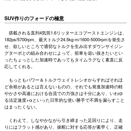
SUV作りのフォードの極意
搭載される直列4気筒1.6リッターエコブーストエンジンは、
182ps/5700rpm、最大トルク24.5kg-m/1600-5000rpmを発生さ
せ、欲しいところで適切なトルクを生み出すダウンサイジン
グターボとの組み合わせによって、前車を追い抜きたいとい
ったちょっとした加速時であってもタイムラグなく素直に反
応してくれる。
もっともパワー＆トルクウェイトレシオからすればそれほ
ど余裕があるとは言えないものの、それでも発進加速時の軽
やかさや高速における合流での力強さは十分にあり、いわゆ
る法定速度+αといった日常的な使い勝手で不満を漏らすこと
はまったくない。
くわえて、しなやかながら引き締まった足回りにより、走
りにはフラット感があり、操舵に対する応答が素早く、正確