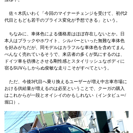
佐々木氏いわく「今回のマイナーチェンジを受けて、初代2
代目ともども若干のプライス変化が予想できる」という。
ちなみに、車体色による価格差はほぼ存在しないとか。日
本人はブラックやホワイト、シルバーといった無難な車体色
を好みがちだが、同モデルはカラフルな車体色を含めてまん
べんなく売れているそうで、来店者の多くが気にするのは、
ドイツ車を彷彿とさせる剛性感とスタイリッシュなボディに
宿るSUVらしからぬ俊敏な走りこそがすべてという。
ただ、今後3代目へ乗り換えるユーザーが増え中古車市場に
おける供給量が増えるのは必至ということで、クーガの購入
はこれからが一段とオイシイのかもしれない（インタビュー/
堀口）。