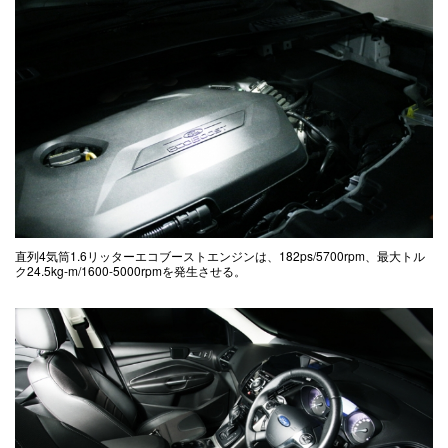
直列4気筒1.6リッターエコブーストエンジンは、182ps/5700rpm、最大トル
ク24.5kg-m/1600-5000rpmを発生させる。