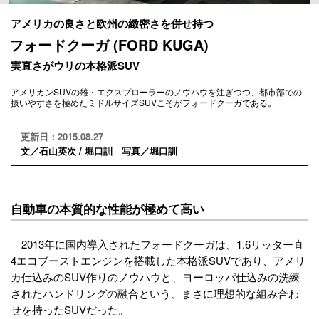
アメリカの良さと欧州の緻密さを併せ持つ
フォードクーガ (FORD KUGA)
実直さがウリの本格派SUV
アメリカンSUVの雄・エクスプローラーのノウハウを注ぎつつ、都市部での
扱いやすさを極めたミドルサイズSUVこそがフォードクーガである。
更新日：2015.08.27
文／石山英次 / 堀口訓 写真／堀口訓
自動車の本質的な性能が極めて高い
2013年に国内導入されたフォードクーガは、1.6リッター直
4エコブーストエンジンを搭載した本格派SUVであり、アメリ
カ仕込みのSUV作りのノウハウと、ヨーロッパ仕込みの洗練
されたハンドリングの融合という、まさに理想的な組み合わ
せを持ったSUVだった。