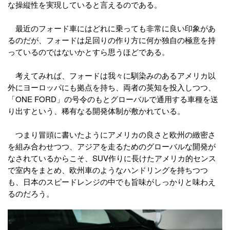
な操縦性を実現していると言えるのである。
最近のフォード車にはどれに乗っても非常に良い印象があ
るのだが、フォードは足回りの作り方に何か独自の極意を持
っているのではないかとすら思うほどである。
考えてみれば、フォードは我々に馴染みのあるアメリカ以
外にヨーロッパにも拠点を持ち、両者の英知を投入しつつ、
「ONE FORD」の号令のもとグローバルで通用する車種を送
り出すという、稀有なる開発体制が敷かれている。
つまり冒頭に書いたようにアメリカの良さと欧州の緻密さ
を組み合わせつつ、アジアを走るためのグローバルな開発が
なされているからこそ、SUV作りに長けたアメリカ的センス
で室内をまとめ、欧州車のようなハンドリングを持ちつつ
も、日本のスピードレンジの中でも旨味がしっかりと味わえ
るのだろう。