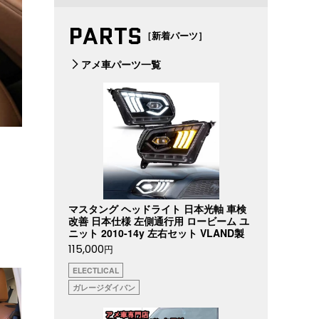
PARTS
［新着パーツ］
アメ車パーツ一覧
マスタング ヘッドライト 日本光軸 車検
改善 日本仕様 左側通行用 ロービーム ユ
ニット 2010-14y 左右セット VLAND製
115,000
円
ELECTLICAL
ガレージダイバン