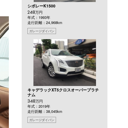
シボレーK1500
248
万円
年式：1993年
走行距離：24,968km
ガレージダイバン
キャデラックXT5クロスオーバープラチ
ナム
348
万円
年式：2019年
走行距離：38,045km
ガレージダイバン