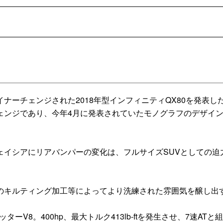
ーチェンジされた2018年型インフィニティQX80を発表し
ェンジであり、今年4月に発表されていたモノグラフのデザイ
イシアにリアバンパーの変化は、フルサイズSUVとしての迫
キルティング加工等によってより洗練された雰囲気を醸し出
V8。400hp、最大トルク413lb-ftを発生させ、7速ATと