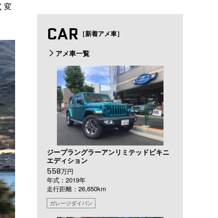
く変
CAR
［新着アメ車］
アメ車一覧
ジープラングラーアンリミテッドビキニ
エディション
558
万円
年式：2019年
走行距離：26,650km
ガレージダイバン