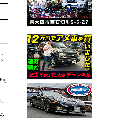
た。
ンを
力を
す。
組み