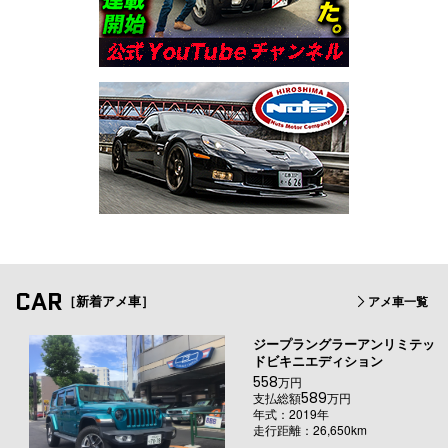
CAR
［新着アメ車］
アメ車一覧
ジープラングラーアンリミテッ
ドビキニエディション
558
万円
589
支払総額
万円
年式：2019年
走行距離：26,650km