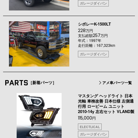
ガレージダイバン
シボレーK-1500LT
228
万円
257
支払総額
万円
年式：1997年
走行距離：167,323km
ガレージダイバン
PARTS
［新着パーツ］
アメ車パーツ一覧
マスタング ヘッドライト 日本
光軸 車検改善 日本仕様 左側通
行用 ロービーム ユニット
2010-14y 左右セット VLAND製
115,000
円
ELECTLICAL
ガレージダイバン