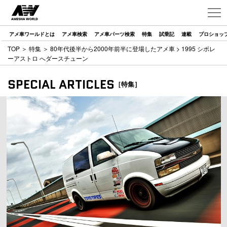
アメ車ワールドとは
アメ車検索
アメ車パーツ検索
特集
試乗記
連載
プロショッ
TOP
＞
特集
＞
80年代後半から2000年前半に登場したアメ車
> 1995 シボレ
ーアストロ へダースチューン
SPECIAL ARTICLES
［特集］