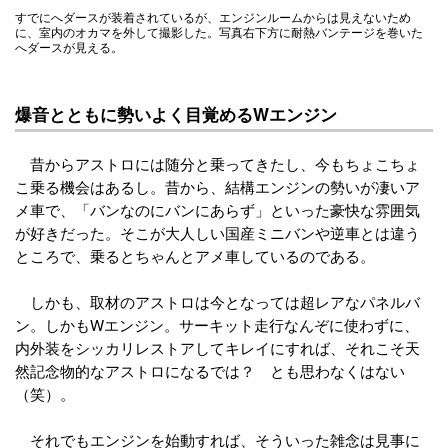
すでにへダースが装着されているが、エンジンルームからは見えないため
に、室内のオカマを外して撮影した。写真右下方に耐熱バンテージを巻いた
へダースが見える。
爆音とともに勢いよく目覚めるWエンジン
昔からアストロには随分と乗ってきたし、今もちょこちょ
こ乗る機会はあるし。昔から、結構エンジンの勢いが凄いア
メ車で、「バンなのにバンにあらず」といった豪快な雰囲気
が好きだった。そこが大人しい国産ミニバンや逆車とは違う
ところで、乗るとちゃんとアメ車しているのである。
しかも、取材のアストロは今となっては超レアなパネルバ
ン。しかもWエンジン。サーキット走行なんぞに使わずに、
内外装をシッカリレストアしてキレイにすれば、それこそ天
然記念物的なアストロになるでは？ とも思わなくはない
（笑）。
それでもエンジンを始動すれば、そういった雑念は見事に