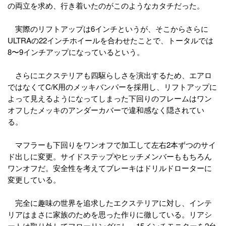
の両立を求め、行き着いたのがこのようなカタチだった。
実際のリフトアップは6インチというが、そこからさらに
ULTRAの22インチホイールを合わせたことで、トータルでは
8〜9インチアップになっているという。
さらにエクステリアも四駆らしさを演出するため、エアロ
ではなくてC/K用のメッキバンパーを採用し、リフトアップに
よって見えるようになってしまった下回りのフレームはワン
オフしたメッキのアンダーカバーで違和感なく隠されてい
る。
マフラーも下回りをワンオフで加工して左右2本ずつのサイ
ド出しに変更。サイドステップやヒッチメンバーももちろん
ワンオフだ。安全性を考えてブレーキはドリルドローターに
変更している。
完全に趣味の世界を追求したエクステリアに対し、インテ
リアはまさに家族のためを思った作りに徹している。リアシ
ートは取り外してフローリングにし、15インチモニターを2台