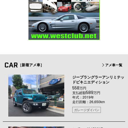
CAR
［新着アメ車］
アメ車一覧
ジープラングラーアンリミテッ
ドビキニエディション
558
万円
589
支払総額
万円
年式：2019年
走行距離：26,650km
ガレージダイバン