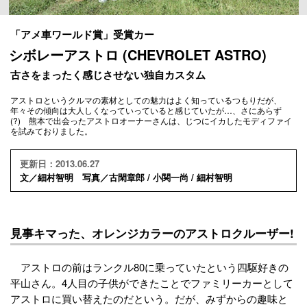
「アメ車ワールド賞」受賞カー
シボレーアストロ (CHEVROLET ASTRO)
古さをまったく感じさせない独自カスタム
アストロというクルマの素材としての魅力はよく知っているつもりだが、
年々その傾向は大人しくなっていっていると感じていたが…、さにあらず
(?) 熊本で出会ったアストロオーナーさんは、じつにイカしたモディファイ
を試みておりました。
更新日：2013.06.27
文／細村智明 写真／古閑章郎 / 小関一尚 / 細村智明
見事キマった、オレンジカラーのアストロクルーザー!
アストロの前はランクル80に乗っていたという四駆好きの
平山さん。4人目の子供ができたことでファミリーカーとして
アストロに買い替えたのだという。だが、みずからの趣味と