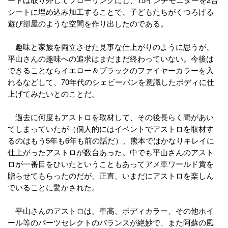
シートに埋め込み加工することで、子どもたちがくつろげる
遊び部屋のような空間を作り出したのである。
趣味と家族を両立させた見事な仕上がりのように思うが、
平山さんの趣味への追求はまだまだ終わっていない。今後は
できることならイエロー＆ブラックのファイヤーカラーを入
れるなどして、70年代のシェビーバンを意識したボディに仕
上げてみたいとのことだ。
過去に何度もアストロを取材して、その後長らく間があい
てしまっていたが（個人的にはイベントでアストロを取材す
るのはもう5年も6年も前の話だ）、熊本ではかなりキレイに
仕上がったアストロが数台あった。中でも平山さんのアスト
ロが一番目をひいたということもあってアメ車ワールド賞を
贈らせてもらったのだが、正直、いまだにアストロを楽しん
でいることに驚かされた。
平山さんのアストロは、車高、ボディカラー、その他ホイ
ール等のパーツセレクトのバランスが絶妙で、また阿蘇の風