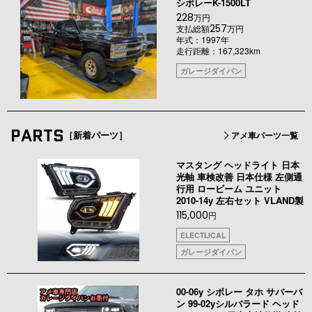
シボレーK-1500LT
228
万円
257
支払総額
万円
年式：1997年
走行距離：167,323km
ガレージダイバン
PARTS
［新着パーツ］
アメ車パーツ一覧
マスタング ヘッドライト 日本
光軸 車検改善 日本仕様 左側通
行用 ロービーム ユニット
2010-14y 左右セット VLAND製
115,000
円
ELECTLICAL
ガレージダイバン
00-06y シボレー タホ サバーバ
ン 99-02yシルバラード ヘッド