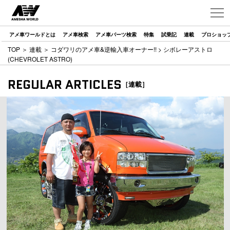
アメ車ワールドとは
アメ車検索
アメ車パーツ検索
特集
試乗記
連載
プロショッ
TOP
＞
連載
＞
コダワリのアメ車&逆輸入車オーナー!!
> シボレーアストロ
(CHEVROLET ASTRO)
REGULAR ARTICLES
［連載］