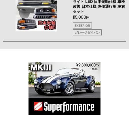
ライト LED 日本光軸仕様 車検
改善 日本仕様 左側通行用 左右
セット
115,000
円
EXTERIOR
ガレージダイバン