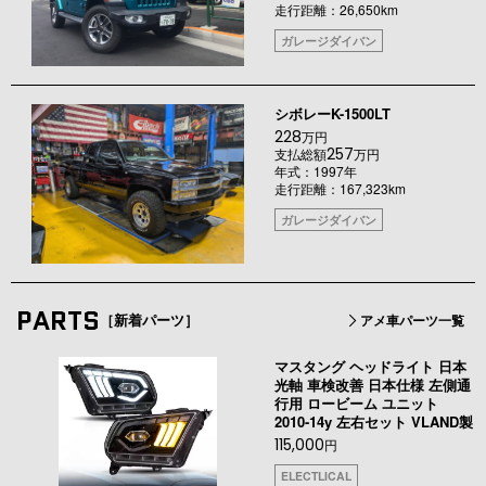
走行距離：26,650km
ガレージダイバン
シボレーK-1500LT
228
万円
257
支払総額
万円
年式：1997年
走行距離：167,323km
ガレージダイバン
PARTS
［新着パーツ］
アメ車パーツ一覧
マスタング ヘッドライト 日本
光軸 車検改善 日本仕様 左側通
行用 ロービーム ユニット
2010-14y 左右セット VLAND製
115,000
円
ELECTLICAL