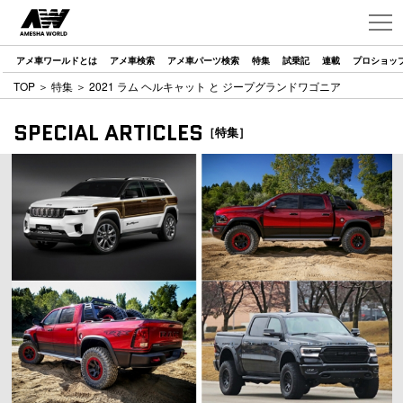
アメ車ワールドとは
アメ車検索
アメ車パーツ検索
特集
試乗記
連載
プロショッ
TOP
＞
特集
＞ 2021 ラム ヘルキャット と ジープグランドワゴニア
SPECIAL ARTICLES
［特集］