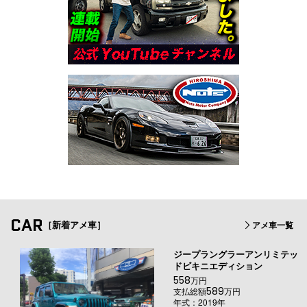
CAR
［新着アメ車］
アメ車一覧
ジープラングラーアンリミテッ
ドビキニエディション
558
万円
589
支払総額
万円
年式：2019年