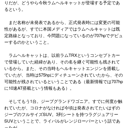
りだが、どうやら今秋ラムヘルキャットが登場する予定であ
るという。
まだ名称が未発表であるから、正式発表時には変更の可能
性があるが、すでに本国メディアではラムヘルキャットは既
定路線となっており、今問題になっているのが707hpでデビュ
ーするのかということ。
ラムヘルキャットは、以前ラムTRXというコンセプトカー
で登場していた経緯があり、その名を継ぐ可能性も残されて
いるから。また、その当時もヘルキャットエンジンを搭載し
ていたが、当時は575hpにディチューンされていたから、その
可能性が残されているということである（最新情報では707hp
に10速AT搭載という情報もある）。
そしてもう1台。ジープグランドワゴニア。すでに何度か触
れていたが、コロナがなければ今頃は発表されてたいはずの
ジープのフルサイズSUV。3列シートを持つラグジュアリー
SUVということで、ライバルがレンジローバーという話であ
ったが…。