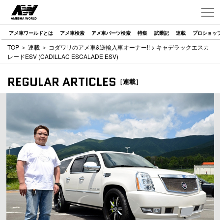
アメ車ワールドとは
アメ車検索
アメ車パーツ検索
特集
試乗記
連載
プロショッ
TOP
＞
連載
＞
コダワリのアメ車&逆輸入車オーナー!!
> キャデラックエスカ
レードESV (CADILLAC ESCALADE ESV)
REGULAR ARTICLES
［連載］