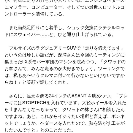
にマフラー、コンピューター、そしてつい最近スロットルコ
ントローラーを装備している。
また当然足回りにも着手し、ショック交換にラテラルロッ
ドにスウェイバー……と、ひと通り仕上げられている。
フルサイズのラグジュアリーSUVで「走りを鍛えてます」
というのは珍しい話だが、深澤さんは今回のミーティングに
集まったLX系モパー軍団のマシンを眺めつつ、「クワッドの
お客さんて、みんな走るのが大好きでしょう。ツーリングで
は、私もあ〜いうクルマに付いて行かないといけないですか
らね！」と笑顔で話してくれた。
さらに、足元を飾る24インチのASANTIを眺めつつ、「ブレ
ーキにはSTOPTECHを入れています。大径ホイールを入れた
ら止まんなくなっちゃって、クワッドの林さんに相談したん
ですよね。あと、これからイジりたい場所と言えば、ボンネ
ットでしょうか。ヘダースを入れたので、熱を逃がす工夫が
したいんですと」とのことだった。