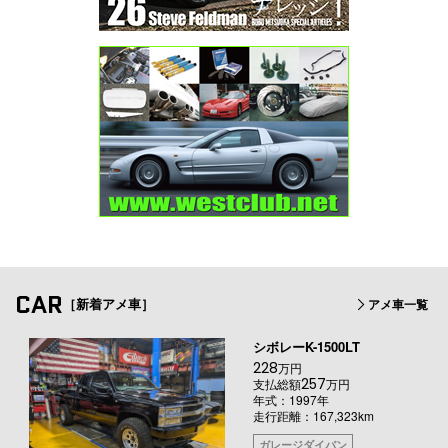
CAR
［新着アメ車］
アメ車一覧
シボレーK-1500LT
228
万円
257
支払総額
万円
年式：1997年
走行距離：167,323km
ガレージダイバン