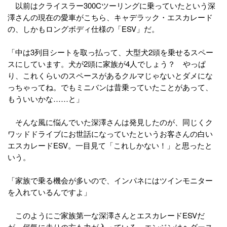
以前はクライスラー300Cツーリングに乗っていたという深
澤さんの現在の愛車がこちら、キャデラック・エスカレード
の、しかもロングボディ仕様の「ESV」だ。
「中は3列目シートを取っ払って、大型犬2頭を乗せるスペー
スにしています。犬が2頭に家族が4人でしょう？ やっぱ
り、これくらいのスペースがあるクルマじゃないとダメにな
っちゃってね。でもミニバンは昔乗っていたことがあって、
もういいかな……と」
そんな風に悩んでいた深澤さんは発見したのが、同じくク
ワッドドライブにお世話になっていたというお客さんの白い
エスカレードESV。一目見て「これしかない！」と思ったと
いう。
「家族で乗る機会が多いので、インパネにはツインモニター
を入れているんですよ」
このようにご家族第一な深澤さんとエスカレードESVだ
が、何気に走りの方も力が入っている。エンジンはヘダース