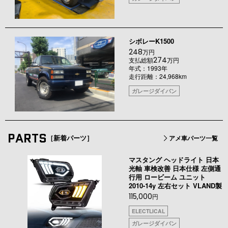
シボレーK1500
248
万円
274
支払総額
万円
年式：1993年
走行距離：24,968km
ガレージダイバン
PARTS
［新着パーツ］
アメ車パーツ一覧
マスタング ヘッドライト 日本
光軸 車検改善 日本仕様 左側通
行用 ロービーム ユニット
2010-14y 左右セット VLAND製
115,000
円
ELECTLICAL
ガレージダイバン